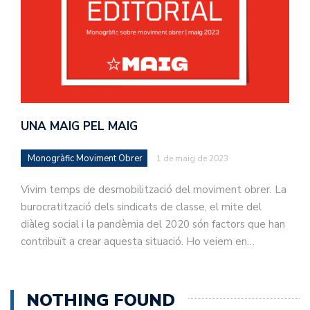
UNA MAIG PEL MAIG
Monogràfic Moviment Obrer
1 de maig de 2023
Vivim temps de desmobilització del moviment obrer. La
burocratització dels sindicats de classe, el mite del
diàleg social i la pandèmia del 2020 són factors que han
contribuït a crear aquesta situació. Ho veiem en…
NOTHING FOUND