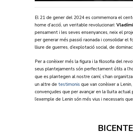
El 21 de gener del 2024 es commemora el centen
home d’acció, un veritable revolucionari:
Vladímir
pensament i les seves ensenyances, neix el pro
per generar més passió raonada i consolidar el f
lliure de guerres, d’explotació social, de dominació 
Per a conèixer més la figura i la filosofia del r
seus plantejaments són perfectament útils a l’hora
que es plantegen al nostre camí, s’han organitz
un altre de
testimonis
que van conèixer a Lenin,
convençudes que per avançar en la lluita actual p
l’exemple de Lenin són més vius i necessaris que
BICENT