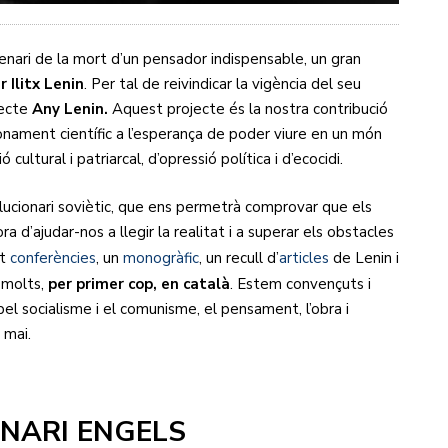
ari de la mort d’un pensador indispensable, un gran
 Ilitx Lenin
. Per tal de reivindicar la vigència del seu
jecte
Any Lenin.
Aquest projecte és la nostra contribució
onament científic a l’esperança de poder viure en un món
cultural i patriarcal, d’opressió política i d’ecocidi.
evolucionari soviètic, que ens permetrà comprovar que els
 d’ajudar-nos a llegir la realitat i a superar els obstacles
at
conferències
, un
monogràfic
, un recull d’
articles
de Lenin i
 molts,
per primer cop, en català
. Estem convençuts i
el socialisme i el comunisme, el pensament, l’obra i
 mai.
ENARI ENGELS