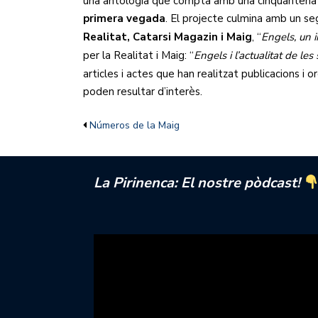
una antologia que compta amb una cinquantena d
primera vegada
. El projecte culmina amb un seg
Realitat, Catarsi Magazin i Maig
, “
Engels, un i
per la Realitat i Maig: “
Engels i l’actualitat de les
articles i actes que han realitzat publicacions i o
poden resultar d’interès.
Números de la Maig
La Pirinenca: El nostre pòdcast!