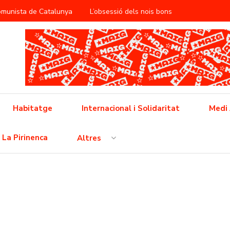
Comunista de Catalunya
L’obsessió dels nois bons
àntica
ificació del treball reproductiu
utbol popular barceloní
Cap a la vaga general
 feixisme
Cinema i propaganda a la RDA
Habitatge
Internacional i Solidaritat
Medi
 l’opressió neoliberal
La Pirinenca
Altres
ò no és pas una crisi, això és un conflicte i l’hem de guanyar!