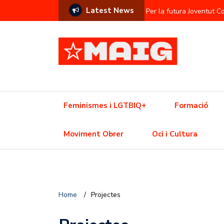
Latest News
Per la futura Joventut 
Contra l’hegemonia sem
Prostitució com a commod
L’Ajuntament contra el f
Una Olimpíada contra el
Feminismes i LGTBIQ+
Formació
Resistència trans davant
Moviment Obrer
Oci i Cultura
Crisi de l’habitatge? Aix
Home
/
Projectes