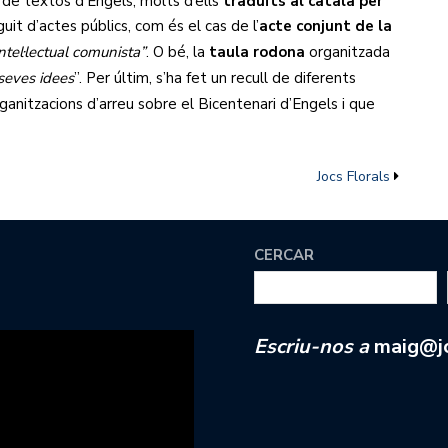
e textos d’Engels, molts d’ells
traduïts al català per
uit d’actes públics, com és el cas de l’
acte conjunt de la
ntel·lectual comunista
”
. O bé, la
taula rodona
organitzada
 seves idees
”. Per últim, s’ha fet un recull de diferents
rganitzacions d’arreu
sobre el Bicentenari d’Engels i que
Jocs Florals
CERCAR
Escriu-nos a
maig@jc