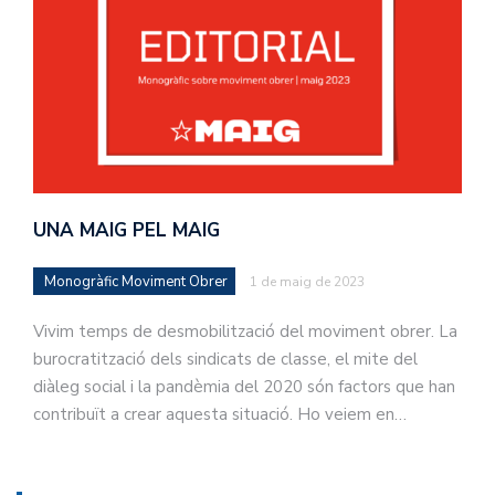
UNA MAIG PEL MAIG
Monogràfic Moviment Obrer
1 de maig de 2023
Vivim temps de desmobilització del moviment obrer. La
burocratització dels sindicats de classe, el mite del
diàleg social i la pandèmia del 2020 són factors que han
contribuït a crear aquesta situació. Ho veiem en…