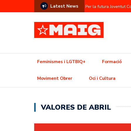
Latest News
Per la futura Joventut 
Contra l’hegemonia sem
Prostitució com a commod
L’Ajuntament contra el f
Una Olimpíada contra el
Feminismes i LGTBIQ+
Formació
Resistència trans davant
Moviment Obrer
Oci i Cultura
Crisi de l’habitatge? Aix
VALORES DE ABRIL