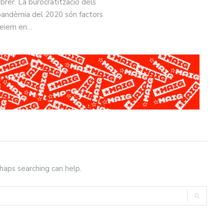
rer. La burocratització dels
la pandèmia del 2020 són factors
 veiem en…
rhaps searching can help.