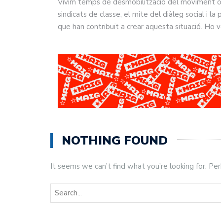
Vivim temps de desmobilització del moviment ob
sindicats de classe, el mite del diàleg social i 
que han contribuït a crear aquesta situació. Ho
NOTHING FOUND
It seems we can’t find what you’re looking for. Pe