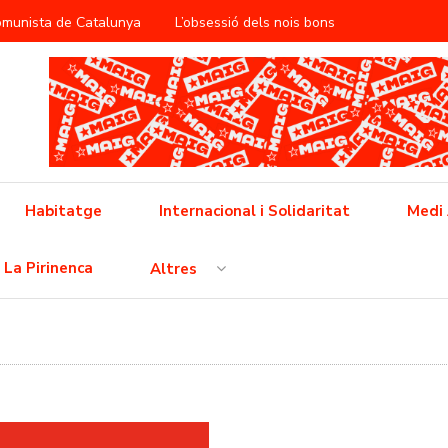
Comunista de Catalunya
L’obsessió dels nois bons
àntica
ificació del treball reproductiu
utbol popular barceloní
Cap a la vaga general
 feixisme
Cinema i propaganda a la RDA
Habitatge
Internacional i Solidaritat
Medi
 l’opressió neoliberal
La Pirinenca
Altres
ò no és pas una crisi, això és un conflicte i l’hem de guanyar!