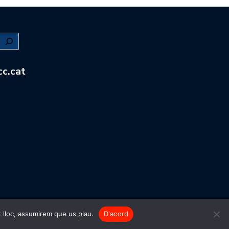
c.cat
t lloc, assumirem que us plau.
D'acord