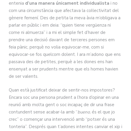
entenia
d’una manera
únicament individualista
i no
com una circumstància que afectava la col·lectivitat del
gènere femení. Des de petita la meva àvia m’obligava a
parlar en públic i em deia: “quien tiene vergüenza ni
come ni almuerza” i a mi el simple fet d’haver de
prendre una decisió davant de terceres persones em
feia pànic, perquè no volia equivocar-me, com si
equivocar-se fos quelcom dolent. I ara m’adono que ens
passava des de petites, perquè a les dones ens han
ensenyat a ser prudents mentre que els homes havien
de ser valents.
Quan està justificat deixar de sentir-nos impostores?
Encara soc una persona prudent a l’hora d’opinar en una
reunió amb molta gent o soc incapaç de dir una frase
contundent sense acabar-la amb “
bueno
, és el que jo
crec” o començar una intervenció amb “potser és una
tonteria”. Després quan t’adones intentes canviar el xip i