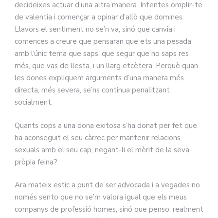
decideixes actuar d’una altra manera. Intentes omplir-te
de valentia i començar a opinar d’allò que domines.
Llavors el sentiment no se’n va, sinó que canvia i
comences a creure que pensaran que ets una pesada
amb l’únic tema que saps, que segur que no saps res
més, que vas de llesta, i un llarg etcètera. Perquè quan
les dones expliquem arguments d’una manera més
directa, més severa, se’ns continua penalitzant
socialment.
Quants cops a una dona exitosa s’ha donat per fet que
ha aconseguit el seu càrrec per mantenir relacions
sexuals amb el seu cap, negant-li el mèrit de la seva
pròpia feina?
Ara mateix estic a punt de ser advocada i a vegades no
només sento que no se’m valora igual que els meus
companys de professió homes, sinó que penso: realment