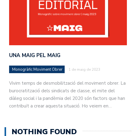
UNA MAIG PEL MAIG
Monogràfic Moviment Obrer
1 de maig de 2023
Vivim temps de desmobilització del moviment obrer. La
burocratització dels sindicats de classe, el mite del
diàleg social i la pandèmia del 2020 són factors que han
contribuït a crear aquesta situació. Ho veiem en…
NOTHING FOUND