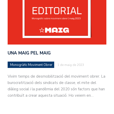
UNA MAIG PEL MAIG
Monogràfic Moviment Obrer
1 de maig de 2023
Vivim temps de desmobilització del moviment obrer. La
burocratització dels sindicats de classe, el mite del
diàleg social i la pandèmia del 2020 són factors que han
contribuït a crear aquesta situació. Ho veiem en…