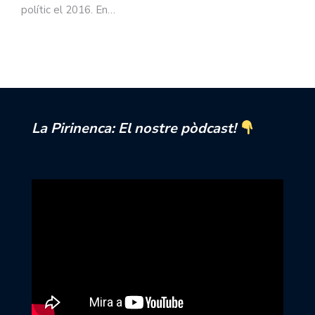
polític el 2016. En…
La Pirinenca: El nostre pòdcast!