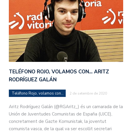
TELÉFONO ROJO, VOLAMOS CON… ARITZ
RODRÍGUEZ GALÁN
Teléfono Rojo, volamos con...
2 de setembre de 2020
Aritz Rodríguez Galán (@RGAritz_) és un camarada de la
Unión de Juventudes Comunistas de España (UJCE),
concretament de Gazte Komunistak, la joventut
comunista vasca, de la qual va ser escollit secretari