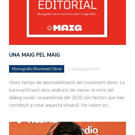
UNA MAIG PEL MAIG
Monogràfic Moviment Obrer
1 de maig de 2023
Vivim temps de desmobilització del moviment obrer. La
burocratització dels sindicats de classe, el mite del
diàleg social i la pandèmia del 2020 són factors que han
contribuït a crear aquesta situació. Ho veiem en…