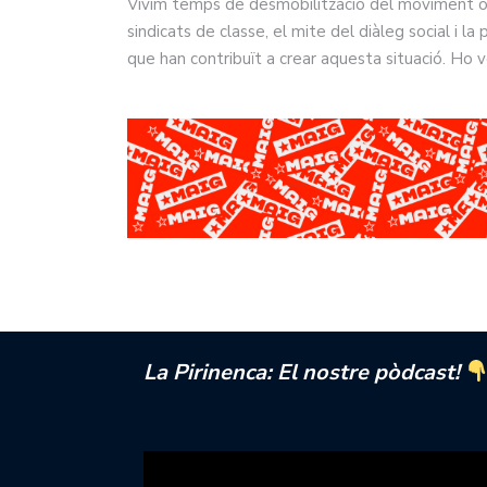
Vivim temps de desmobilització del moviment ob
sindicats de classe, el mite del diàleg social i 
que han contribuït a crear aquesta situació. Ho
La Pirinenca: El nostre pòdcast!