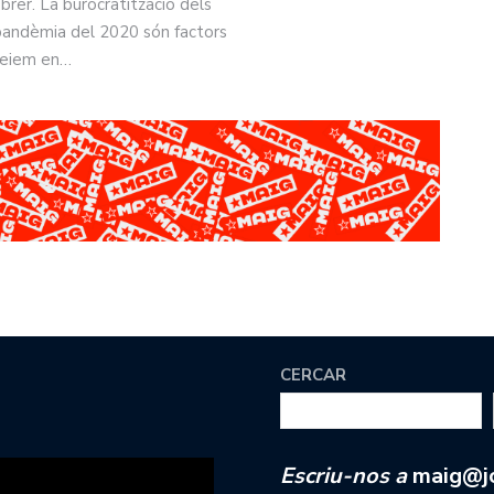
rer. La burocratització dels
la pandèmia del 2020 són factors
 veiem en…
CERCAR
Escriu-nos a
maig@jc