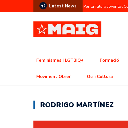
Latest News
Per la futura Joventut 
Contra l’hegemonia sem
Prostitució com a commod
L’Ajuntament contra el f
Una Olimpíada contra el
Feminismes i LGTBIQ+
Formació
Resistència trans davant
Moviment Obrer
Oci i Cultura
Crisi de l’habitatge? Aix
RODRIGO MARTÍNEZ