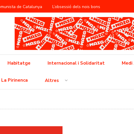
Comunista de Catalunya
L’obsessió dels nois bons
àntica
ificació del treball reproductiu
utbol popular barceloní
Cap a la vaga general
 feixisme
Cinema i propaganda a la RDA
Habitatge
Internacional i Solidaritat
Medi
 l’opressió neoliberal
La Pirinenca
Altres
ò no és pas una crisi, això és un conflicte i l’hem de guanyar!