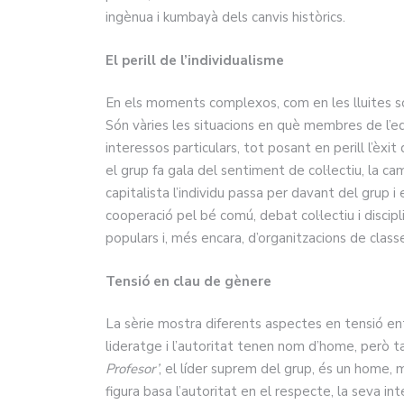
ingènua i kumbayà dels canvis històrics.
El perill de l’individualisme
En els moments complexos, com en les lluites soci
Són vàries les situacions en què membres de l’eq
interessos particulars, tot posant en perill l’èxi
el grup fa gala del sentiment de col·lectiu, la ca
capitalista l’individu passa per davant del grup i
cooperació pel bé comú, debat col·lectiu i discip
populars i, més encara, d’organitzacions de class
Tensió en clau de gènere
La sèrie mostra diferents aspectes en tensió entr
lideratge i l’autoritat tenen nom d’home, però t
Profesor’
, el líder suprem del grup, és un home, 
figura basa l’autoritat en el respecte, la seva int