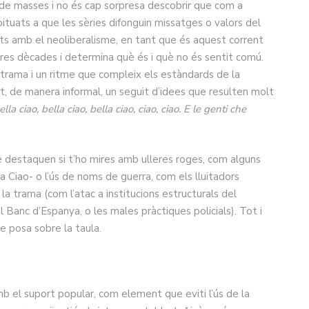
de masses i no és cap sorpresa descobrir que com a
tuats a que les sèries difonguin missatges o valors del
eats amb el neoliberalisme, en tant que és aquest corrent
reres dècades i determina què és i què no és sentit comú.
 trama i un ritme que compleix els estàndards de la
, de manera informal, un seguit d’idees que resulten molt
a ciao, bella ciao, bella ciao, ciao, ciao. E le genti che
 destaquen si t’ho mires amb ulleres roges, com alguns
 Ciao- o l’ús de noms de guerra, com els lluitadors
la trama (com l’atac a institucions estructurals del
l Banc d’Espanya, o les males pràctiques policials). Tot i
ie posa sobre la taula.
mb el suport popular, com element que eviti l’ús de la