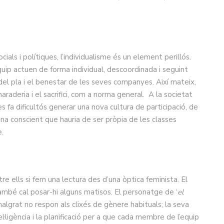
als i polítiques, l’individualisme és un element perillós.
uip actuen de forma individual, descoordinada i seguint
t del pla i el benestar de les seves companyes. Així mateix,
maraderia i el sacrifici, com a norma general. A la societat
 es fa dificultós generar una nova cultura de participació, de
lina conscient que hauria de ser pròpia de les classes
e.
e ells si fem una lectura des d’una òptica feminista. El
ambé cal posar-hi alguns matisos. El personatge de ‘
el
malgrat no respon als clixés de gènere habituals; la seva
el·ligència i la planificació per a que cada membre de l’equip