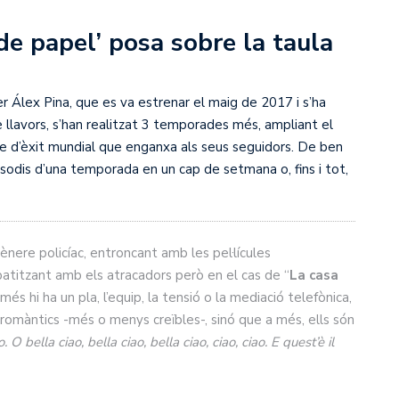
de papel’ posa sobre la taula
r Álex Pina, que es va estrenar el maig de 2017 i s’ha
 llavors, s’han realitzat 3 temporades més, ampliant el
ie d’èxit mundial que enganxa als seus seguidors. De ben
sodis d’una temporada en un cap de setmana o, fins i tot,
nere policíac, entroncant amb les pel·lícules
titzant amb els atracadors però en el cas de “
La casa
s hi ha un pla, l’equip, la tensió o la mediació telefònica,
omàntics -més o menys creïbles-, sinó que a més, ells són
. O bella ciao, bella ciao, bella ciao, ciao, ciao. E quest’è il