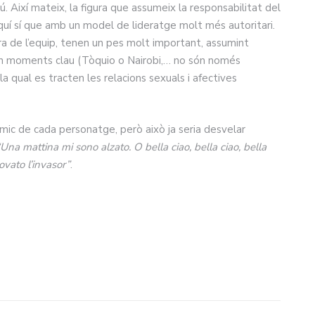
ú. Així mateix, la figura que assumeix la responsabilitat del
quí sí que amb un model de lideratge molt més autoritari.
fora de l’equip, tenen un pes molt important, assumint
en moments clau (Tòquio o Nairobi,… no són només
la qual es tracten les relacions sexuals i afectives
òmic de cada personatge, però això ja seria desvelar
“Una mattina mi sono alzato. O bella ciao, bella ciao, bella
ovato l’invasor”
.