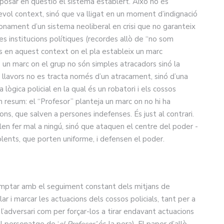
 posar en qüestió el sistema establert. Això no és
vol context, sinó que va lligat en un moment d’indignació
onament d’un sistema neoliberal en crisi que no garanteix
es institucions polítiques (recordes allò de “no som
És en aquest context on el pla estableix un marc
, un marc on el grup no són simples atracadors sinó la
; llavors no es tracta només d’un atracament, sinó d’una
 lògica policial en la qual és un robatori i els cossos
 En resum: el “Profesor” planteja un marc on no hi ha
ons, que salven a persones indefenses. És just al contrari.
len fer mal a ningú, sinó que ataquen el centre del poder -
olents, que porten uniforme, i defensen el poder.
comptar amb el seguiment constant dels mitjans de
ar i marcar les actuacions dels cossos policials, tant per a
l’adversari com per forçar-los a tirar endavant actuacions
del personatge de ‘
el Profesor’
és la pera). El paper d’allò