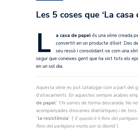
Les 5 coses que ‘La casa 
L
a casa de papel
és una sèrie creada pe
convertit en un producte d’èxit. Des de
seu ressò i consolidant-se com una sèr
segur que coneixes gent que ha vist tots els epi
en un sol dia.
Aquesta sèrie es pot catalogar com a part del gè
d’atracaments. En aquestes sempre acabes empa
de papel
” t’hi sumes de forma descarada. No nomé
acompanyades d’escenes dramàtiques i de tocs r
“
la resistència
” (“
E questo è il fiore del partigiano
fiore del partigiano morto per la libertà
”).