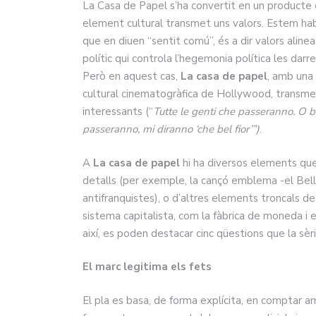
La Casa de Papel s’ha convertit en un producte 
element cultural transmet uns valors. Estem habi
que en diuen “sentit comú”, és a dir valors alin
polític qui controla l’hegemonia política les dar
Però en aquest cas,
La casa de papel
, amb una
cultural cinematogràfica de Hollywood, transmet
interessants (“
Tutte le genti che passeranno. O bell
passeranno, mi diranno ‘che bel fior’”)
.
A
La casa de papel
hi ha diversos elements que
detalls (per exemple, la cançó emblema -el Bella
antifranquistes), o d’altres elements troncals de 
sistema capitalista, com la fàbrica de moneda i e
així, es poden destacar cinc qüestions que la sèr
El marc legitima els fets
El pla es basa, de forma explícita, en comptar a