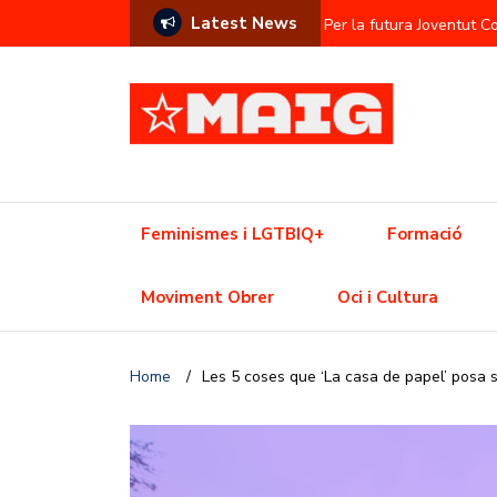
Latest News
Per la futura Joventut 
Contra l’hegemonia sem
Prostitució com a commod
L’Ajuntament contra el f
Una Olimpíada contra el
Feminismes i LGTBIQ+
Formació
Resistència trans davant
Moviment Obrer
Oci i Cultura
Crisi de l’habitatge? Aix
Home
/
Les 5 coses que ‘La casa de papel’ posa s