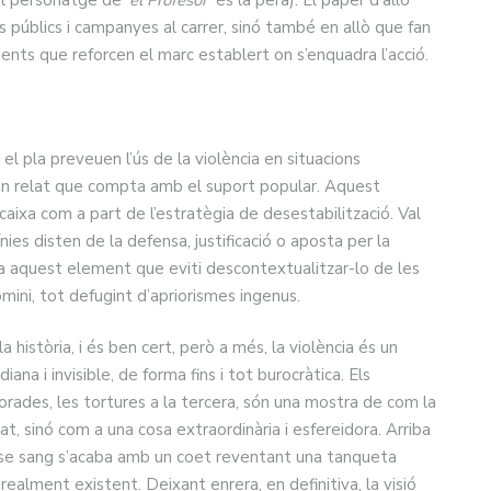
úblics i campanyes al carrer, sinó també en allò que fan
nts que reforcen el marc establert on s’enquadra l’acció.
i el pla preveuen l’ús de la violència en situacions
un relat que compta amb el suport popular. Aquest
ixa com a part de l’estratègia de desestabilització. Val
ies disten de la defensa, justificació o aposta per la
 a aquest element que eviti descontextualitzar-lo de les
omini, tot defugint d’apriorismes ingenus.
 història, i és ben cert, però a més, la violència és un
ana i invisible, de forma fins i tot burocràtica. Els
orades, les tortures a la tercera, són una mostra de com la
itat, sinó com a una cosa extraordinària i esfereidora. Arriba
ense sang s’acaba amb un coet reventant una tanqueta
realment existent. Deixant enrera, en definitiva, la visió