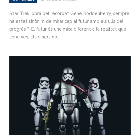
Star Trek, obra del recordat Gene Roddenberry, sempre
ha estat sinònim de mirar cap al futur amb els ulls del
progrés "-El futur és una mica diferent a la realitat que
coneixes. Els diners no…