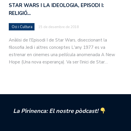
STAR WARS I LA IDEOLOGIA, EPISODI I:
RELIGIÓ…
Oci i Cultura
15 de desembre de 2018
Anàlisi de l'Episodi I de Star Wars, diseccionant la
filosofia Jedi i altres conceptes L'any 1977 es va
estrenar en cinemes una pel·lícula anomenada A New
Hope (Una nova esperança). Va ser l'inici de Star…
La Pirinenca: El nostre pòdcast!