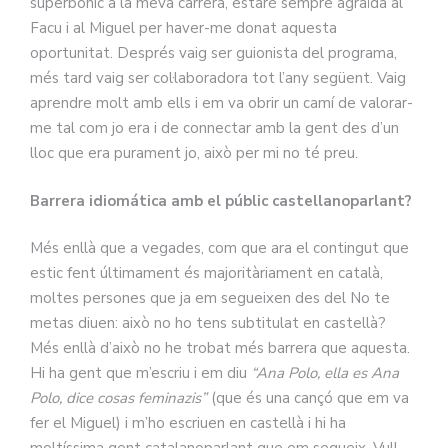
superbonic a la meva carrera, estaré sempre agraïda al
Facu i al Miguel per haver-me donat aquesta
oportunitat. Després vaig ser guionista del programa,
més tard vaig ser col·laboradora tot l’any següent. Vaig
aprendre molt amb ells i em va obrir un camí de valorar-
me tal com jo era i de connectar amb la gent des d’un
lloc que era purament jo, això per mi no té preu.
Barrera idiomática amb el públic castellanoparlant?
Més enllà que a vegades, com que ara el contingut que
estic fent últimament és majoritàriament en català,
moltes persones que ja em segueixen des del No te
metas diuen: això no ho tens subtitulat en castellà?
Més enllà d’això no he trobat més barrera que aquesta.
Hi ha gent que m’escriu i em diu
“Ana Polo, ella es Ana
Polo, dice cosas feminazis”
(que és una cançó que em va
fer el Miguel) i m’ho escriuen en castellà i hi ha