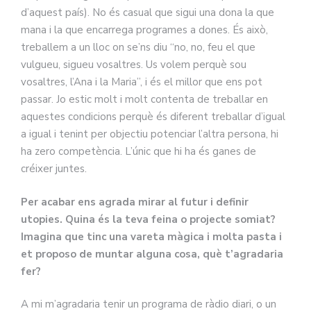
d’aquest país). No és casual que sigui una dona la que
mana i la que encarrega programes a dones. És això,
treballem a un lloc on se’ns diu “no, no, feu el que
vulgueu, sigueu vosaltres. Us volem perquè sou
vosaltres, l’Ana i la Maria”, i és el millor que ens pot
passar. Jo estic molt i molt contenta de treballar en
aquestes condicions perquè és diferent treballar d’igual
a igual i tenint per objectiu potenciar l’altra persona, hi
ha zero competència. L’únic que hi ha és ganes de
créixer juntes.
Per acabar ens agrada mirar al futur i definir
utopies. Quina és la teva feina o projecte somiat?
Imagina que tinc una vareta màgica i molta pasta i
et proposo de muntar alguna cosa, què t’agradaria
fer?
A mi m’agradaria tenir un programa de ràdio diari, o un