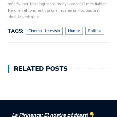
més fix, per tenir ingressos menys precaris i més fiables.
Però, en el fons, estic ja una mica en un lloc bastant
ideal, la veritat, sí.
TAGS:
Cinema i televisió
Humor
Política
RELATED POSTS
La Pirinenca: El nostre pòdcast!