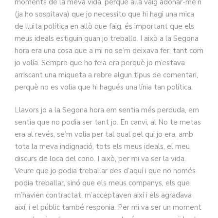
moments de la meva vida, perquè allà vaig adonar-me’n
(ja ho sospitava) que jo necessito que hi hagi una mica
de lluita política en allò que faig, és important que els
meus ideals estiguin quan jo treballo. I això a la Segona
hora era una cosa que a mi no se’m deixava fer, tant com
jo volía. Sempre que ho feia era perquè jo m’estava
arriscant una miqueta a rebre algun tipus de comentari,
perquè no es volia que hi hagués una línia tan política.
Llavors jo a la Segona hora em sentia més perduda, em
sentia que no podia ser tant jo. En canvi, al No te metas
era al revés, se’m volia per tal qual pel qui jo era, amb
tota la meva indignació, tots els meus ideals, el meu
discurs de loca del coño. I això, per mi va ser la vida.
Veure que jo podia treballar des d’aquí i que no només
podia treballar, sinó que els meus companys, els que
m’havien contractat, m’acceptaven així i els agradava
així, i el públic també responia. Per mi va ser un moment