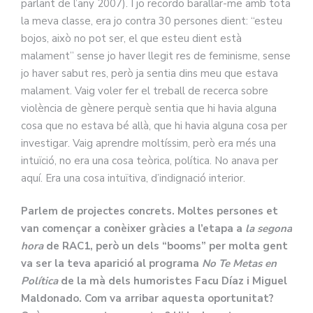
parlant de l’any 2007). I jo recordo barallar-me amb tota
la meva classe, era jo contra 30 persones dient: “esteu
bojos, això no pot ser, el que esteu dient està
malament” sense jo haver llegit res de feminisme, sense
jo haver sabut res, però ja sentia dins meu que estava
malament. Vaig voler fer el treball de recerca sobre
violència de gènere perquè sentia que hi havia alguna
cosa que no estava bé allà, que hi havia alguna cosa per
investigar. Vaig aprendre moltíssim, però era més una
intuïció, no era una cosa teòrica, política. No anava per
aquí. Era una cosa intuïtiva, d’indignació interior.
Parlem de projectes concrets. Moltes persones et
van començar a conèixer gràcies a l’etapa a
la segona
hora
de RAC1, però un dels “booms” per molta gent
va ser la teva aparició al programa
No Te Metas en
Política
de la mà dels humoristes Facu Díaz i Miguel
Maldonado. Com va arribar aquesta oportunitat?