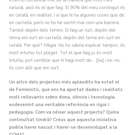
natural, això és el que faig. El 90% del meu contingut és
en català, en realitat, i sí que hi ha algunes coses que dic
en castellà, però no ho he sentit mai com una barrera.
També depèn dels temes. Si faig un tuit, depèn del
tema em surt en castellà, depèn del tema em surt en
català. Per què? Màgia. No ho sabria explicar tampoc, és
molt intuïtiu tot plegat. Tot el que faig jo és molt
intuïtiu, pot semblar que hi hagi molt de… [riu] i no, no,
és com allò que em surt.
Un altre dels projectes més aplaudits ha estat el
de Feministic, que ens ha aportat dades i realitats
molt rellevants sobre dona, ciència i tecnologia,
esdevenint una veritable referència en rigor i
pedagogia. Com va néixer aquest projecte? Quina
continuïtat tindrà? Creus que aquesta iniciativa
podria haver nascut i haver-se desenvolupat a la
CCMA?