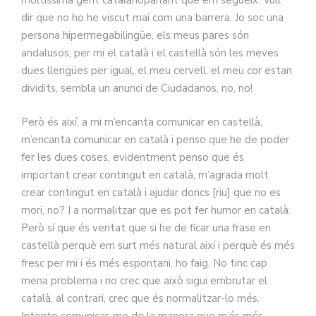
moltíssima gent catalanoparlant que em segueix. Vull
dir que no ho he viscut mai com una barrera. Jo soc una
persona hipermegabilingüe, els meus pares són
andalusos, per mi el català i el castellà són les meves
dues llengües per igual, el meu cervell, el meu cor estan
dividits, sembla un anunci de Ciudadanos, no, no!
Però és així, a mi m’encanta comunicar en castellà,
m’encanta comunicar en català i penso que he de poder
fer les dues coses, evidentment penso que és
important crear contingut en català, m’agrada molt
crear contingut en català i ajudar doncs [riu] que no es
mori, no? I a normalitzar que es pot fer humor en català.
Però sí que és veritat que si he de ficar una frase en
castellà perquè em surt més natural així i perquè és més
fresc per mi i és més espontani, ho faig. No tinc cap
mena problema i no crec que això sigui embrutar el
català, al contrari, crec que és normalitzar-lo més.
Intento comunicar-me de la manera que m’és més