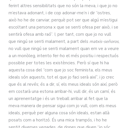
ferint altres sensibilitats que no són la meva, i que jo no
m’estava adonant, i de cop adonar-me’n i dir “ostres,
això ho he de canviar, perquè pot ser que algú m’estigui
escoltant una persona x que se senti ofesa per això, i se
sentirà ofesa amb raó”. I, per tant, com que jo no vull
que ningú se senti malament, a part dels
matxis-señoros
,
no vull que ningú se senti malament quan em ve a veure
a un monòleg, intento fer-ho el més positiu i respectuós
possible per totes les existències. Però sí que hi ha
aquesta cosa del “com que jo soc feminista, els meus
ideals són aquests, tot el que jo faci serà així”, i jo crec
que és al revés; és a dir, sí, els meus ideals són així, però
em costarà una estona arribar-hi, vull dir, és un camí, és
un aprenentatge i és un treball arribar al fet que la
meva manera de pensar sigui com jo vull, com els meus
ideals, perquè per alguna cosa són ideals, estan allà
posats com a horitzó. És una mica trampós, i ho he
sentit diverses vegades, de dones que diuen “jo sóc