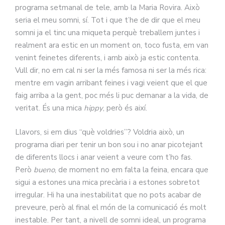
programa setmanal de tele, amb la Maria Rovira. Això
seria el meu somni, sí. Tot i que t’he de dir que el meu
somni ja el tinc una miqueta perquè treballem juntes i
realment ara estic en un moment on, toco fusta, em van
venint feinetes diferents, i amb això ja estic contenta.
Vull dir, no em cal ni ser la més famosa ni ser la més rica:
mentre em vagin arribant feines i vagi veient que el que
faig arriba a la gent, poc més li puc demanar a la vida, de
veritat. És una mica
hippy
, però és així.
Llavors, si em dius “què voldries”? Voldria això, un
programa diari per tenir un bon sou i no anar picotejant
de diferents llocs i anar veient a veure com t’ho fas.
Però
bueno
, de moment no em falta la feina, encara que
sigui a estones una mica precària i a estones sobretot
irregular. Hi ha una inestabilitat que no pots acabar de
preveure, però al final el món de la comunicació és molt
inestable. Per tant, a nivell de somni ideal, un programa