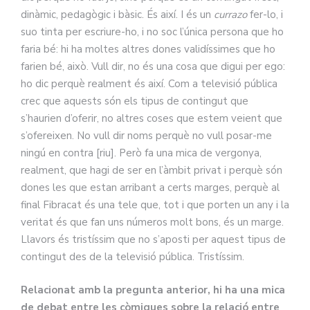
dinàmic, pedagògic i bàsic. És així. I és un
currazo
fer-lo, i
suo tinta per escriure-ho, i no soc l’única persona que ho
faria bé: hi ha moltes altres dones validíssimes que ho
farien bé, això. Vull dir, no és una cosa que digui per ego:
ho dic perquè realment és així. Com a televisió pública
crec que aquests són els tipus de contingut que
s’haurien d’oferir, no altres coses que estem veient que
s’ofereixen. No vull dir noms perquè no vull posar-me
ningú en contra [riu]. Però fa una mica de vergonya,
realment, que hagi de ser en l’àmbit privat i perquè són
dones les que estan arribant a certs marges, perquè al
final Fibracat és una tele que, tot i que porten un any i la
veritat és que fan uns números molt bons, és un marge.
Llavors és tristíssim que no s’aposti per aquest tipus de
contingut des de la televisió pública. Tristíssim.
Relacionat amb la pregunta anterior, hi ha una mica
de debat entre les còmiques sobre la relació entre