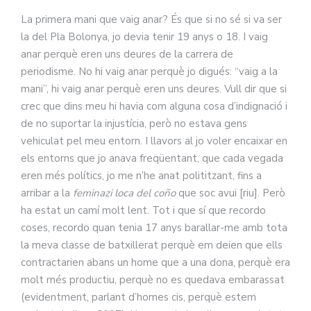
La primera mani que vaig anar? És que si no sé si va ser
la del Pla Bolonya, jo devia tenir 19 anys o 18. I vaig
anar perquè eren uns deures de la carrera de
periodisme. No hi vaig anar perquè jo digués: “vaig a la
mani”, hi vaig anar perquè eren uns deures. Vull dir que si
crec que dins meu hi havia com alguna cosa d’indignació i
de no suportar la injustícia, però no estava gens
vehiculat pel meu entorn. I llavors al jo voler encaixar en
els entorns que jo anava freqüentant, que cada vegada
eren més polítics, jo me n’he anat polititzant, fins a
arribar a la
feminazi loca del coño
que soc avui [riu]. Però
ha estat un camí molt lent. Tot i que sí que recordo
coses, recordo quan tenia 17 anys barallar-me amb tota
la meva classe de batxillerat perquè em deien que ells
contractarien abans un home que a una dona, perquè era
molt més productiu, perquè no es quedava embarassat
(evidentment, parlant d’homes cis, perquè estem