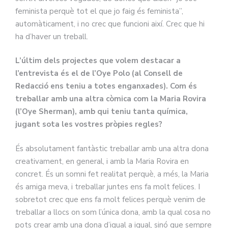
feminista perquè tot el que jo faig és feminista”,
automàticament, i no crec que funcioni així. Crec que hi
ha d’haver un treball.
L’últim dels projectes que volem destacar a
l’entrevista és el de l’Oye Polo (al Consell de
Redacció ens teniu a totes enganxades). Com és
treballar amb una altra còmica com la Maria Rovira
(l’Oye Sherman), amb qui teniu tanta química,
jugant sota les vostres pròpies regles?
És absolutament fantàstic treballar amb una altra dona
creativament, en general, i amb la Maria Rovira en
concret. És un somni fet realitat perquè, a més, la Maria
és amiga meva, i treballar juntes ens fa molt felices. I
sobretot crec que ens fa molt felices perquè venim de
treballar a llocs on som l’única dona, amb la qual cosa no
pots crear amb una dona d’igual a igual, sinó que sempre