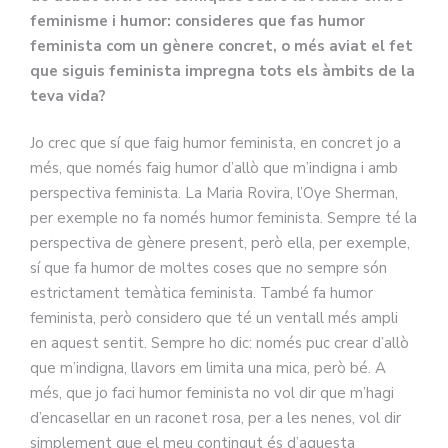
feminisme i humor: consideres que fas humor
feminista com un gènere concret, o més aviat el fet
que siguis feminista impregna tots els àmbits de la
teva vida?
Jo crec que sí que faig humor feminista, en concret jo a
més, que només faig humor d’allò que m’indigna i amb
perspectiva feminista. La Maria Rovira, l’Oye Sherman,
per exemple no fa només humor feminista. Sempre té la
perspectiva de gènere present, però ella, per exemple,
sí que fa humor de moltes coses que no sempre són
estrictament temàtica feminista. També fa humor
feminista, però considero que té un ventall més ampli
en aquest sentit. Sempre ho dic: només puc crear d’allò
que m’indigna, llavors em limita una mica, però bé. A
més, que jo faci humor feminista no vol dir que m’hagi
d’encasellar en un raconet rosa, per a les nenes, vol dir
simplement que el meu contingut és d’aquesta