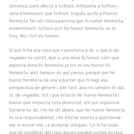
temàtica, però afecta a tothom, interpel·la a tothom i
seria interessant que tothom tingués accés a l’humor
feminista. No sóc l’única persona que fa humor feminista,
evidentment, tothom pot fer humor feminista, en el
fons, fins i tot els homes.
Sí que hi ha una cosa que s’acostuma a dir, o que jo de
vegades he sentit, que si una dona fa humor, com que
aquesta dona és feminista, ja tot el seu humor és
feminista; això tampoc és així, penso, perquè per fer
humor feminista cal una voluntat que hi hagi una
perspectiva de gènere i, per tant, això no sempre és així.
Jo, de vegades, tot i que intento fer humor feminista i
humor que respecta tota diversitat, em puc equivocar.
Sempre ho dic, i ho he dit abans, que fer humor feminista
és una responsabilitat, i he d’estar oberta a qüestionar-
me, a revisar-me, i a acceptar crítiques. I jo hi ha coses
que he modificat del meu discurs perquè potser estava