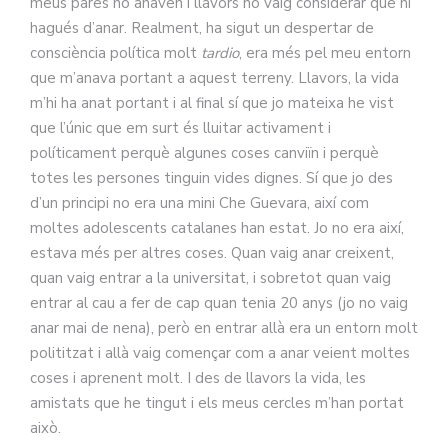
meus pares no anaven i llavors no vaig considerar que hi
hagués d’anar. Realment, ha sigut un despertar de
consciència política molt
tardio
, era més pel meu entorn
que m’anava portant a aquest terreny. Llavors, la vida
m’hi ha anat portant i al final sí que jo mateixa he vist
que l’únic que em surt és lluitar activament i
políticament perquè algunes coses canviïn i perquè
totes les persones tinguin vides dignes. Sí que jo des
d’un principi no era una mini Che Guevara, així com
moltes adolescents catalanes han estat. Jo no era així,
estava més per altres coses. Quan vaig anar creixent,
quan vaig entrar a la universitat, i sobretot quan vaig
entrar al cau a fer de cap quan tenia 20 anys (jo no vaig
anar mai de nena), però en entrar allà era un entorn molt
polititzat i allà vaig començar com a anar veient moltes
coses i aprenent molt. I des de llavors la vida, les
amistats que he tingut i els meus cercles m’han portat
això.