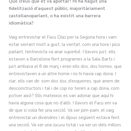
Què creus que et va aportar? Hi ha hagut una
fidelització d’aquest públic, majoritàriament
castellanoparlant, o ha existit una barrera
idiomàtica?
Vaig entrevistar el Facu Díaz per la Segona hora i vam
estar xerrant molt a gust, la veritat, com una hora i pico
parlant, l’entrevista va anar superbé. I llavors just, ells
estaven a Barcelona fent programes a la Sala Barts i
just arribava el 8 de març i eren ells dos, dos homes, que
entrevistaven a un altre home i no hi havia cap dona. I
clar, ells van dir: som dos
tios
, d’esquerres, que anem de
desconstructors i tal i de cop no tenim a cap dona, com
potser això? Ells mateixos es van adonar que aquí hi
havia alguna cosa que no d’allò. I llavors el Facu em va
dir que si volia fer una secció. Va ser pim-pam, el vaig
entrevistar un divendres i el dijous següent estava fent
una secció. Va ser una
locura
total i va ser un dels millors