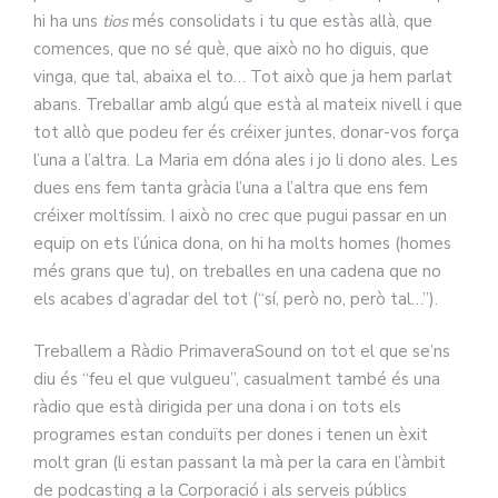
hi ha uns
tios
més consolidats i tu que estàs allà, que
comences, que no sé què, que això no ho diguis, que
vinga, que tal, abaixa el to… Tot això que ja hem parlat
abans. Treballar amb algú que està al mateix nivell i que
tot allò que podeu fer és créixer juntes, donar-vos força
l’una a l’altra. La Maria em dóna ales i jo li dono ales. Les
dues ens fem tanta gràcia l’una a l’altra que ens fem
créixer moltíssim. I això no crec que pugui passar en un
equip on ets l’única dona, on hi ha molts homes (homes
més grans que tu), on treballes en una cadena que no
els acabes d’agradar del tot (“sí, però no, però tal…”).
Treballem a Ràdio PrimaveraSound on tot el que se’ns
diu és “feu el que vulgueu”, casualment també és una
ràdio que està dirigida per una dona i on tots els
programes estan conduïts per dones i tenen un èxit
molt gran (li estan passant la mà per la cara en l’àmbit
de podcasting a la Corporació i als serveis públics