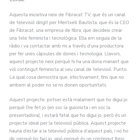
Aquesta iniciativa neix de Fibracat TV, que és un canal
de televisió dirigit per Meritxell Bautista, que és la CEO
de Fibracat, una empresa de fibra, que decideix crear
una tele feminista i tecnològica. Ella em seguia de la
ràdio i va contactar amb mi a través d’una productora
per fer unes càpsules de dones i tecnologia. Llavors,
aquest projecte neix perquè hi ha una dona manant que
vol contingut feminista al seu canal de televisió. Punto.
La qual cosa demostra que, efectivament, fins que no
arribem al poder no se’ns donen oportunitats.
Aquest projecte, potser està malament que ho digui jo
perquè l’he fet jo (en soc la guionista i en soc la
presentadora), i estarà fatal que ho digui jo, però és un
projecte ideal per la televisió pública. Aquest projecte
hauria d’estar a la televisió pública d’aquest país, i no ho
dic perquè ho faci jo, sinó perquè és un contingut fresc,