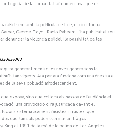
a continguda de la comunitat afroamericana, que es
paral·lelisme amb la pel·lícula de Lee, el director ha
 Garner, George Floyd i Radio Raheem i l’ha publicat al seu
enunciar la violència policial i la passivitat de les
978320826368
s seguirà generant mentre les noves generacions la
tinuïn tan vigents. Ara per ara funciona com una finestra a
es de la seva població afrodescendent.
que exposa, sinó que col·loca als nassos de l’audiència el
ocació, una provocació d’ira justificada davant el
itucions sistemàticament racistes i injustes, que
undes que tan sols poden culminar en tràgics
 King el 1991 de la mà de la policia de Los Angeles,