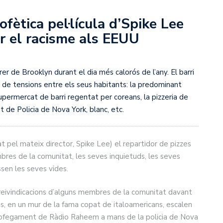
fètica pel·lícula d’Spike Lee
r el racisme als EEUU
rer de Brooklyn durant el dia més calorós de l’any. El barri
 de tensions entre els seus habitants: la predominant
supermercat de barri regentat per coreans, la pizzeria de
nt de Policia de Nova York, blanc, etc.
t pel mateix director, Spike Lee) el repartidor de pizzes
mbres de la comunitat, les seves inquietuds, les seves
essen les seves vides.
s reivindicacions d’alguns membres de la comunitat davant
s, en un mur de la fama copat de italoamericans, escalen
r ofegament de Ràdio Raheem a mans de la policia de Nova