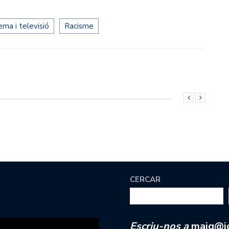
ema i televisió
Racisme
CERCAR
Escriu-nos a
maig@jc