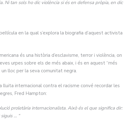
. Ni tan sols ho dic violència si és en defensa pròpia, en dic
 pel·lícula en la qual s’explora la biografia d’aquest activista
mericana és una història d’esclavisme, terror i violència, on
seves urpes sobre els de més abaix, i és en aquest “més
 un lloc per la seva comunitat negra.
a lluita internacional contra el racisme convé recordar les
 Negres, Fred Hampton:
ió proletària internacionalista. Això és el que significa dir:
siguis … “