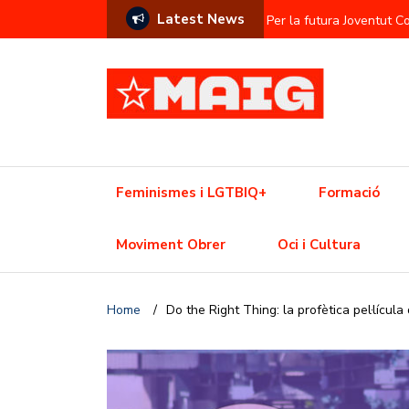
Latest News
Per la futura Joventut 
Contra l’hegemonia sem
Prostitució com a commod
L’Ajuntament contra el f
Una Olimpíada contra el
Feminismes i LGTBIQ+
Formació
Resistència trans davant
Moviment Obrer
Oci i Cultura
Crisi de l’habitatge? Aix
Home
/
Do the Right Thing: la profètica pel·lícul