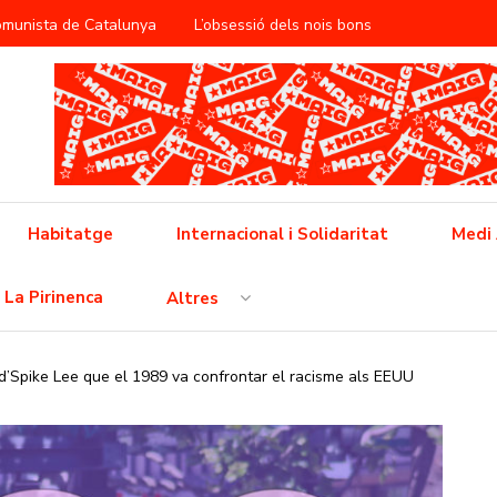
Comunista de Catalunya
L’obsessió dels nois bons
àntica
ificació del treball reproductiu
utbol popular barceloní
Cap a la vaga general
 feixisme
Cinema i propaganda a la RDA
Habitatge
Internacional i Solidaritat
Medi
 l’opressió neoliberal
La Pirinenca
Altres
ò no és pas una crisi, això és un conflicte i l’hem de guanyar!
a d’Spike Lee que el 1989 va confrontar el racisme als EEUU