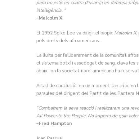
però no estic en contra d’usar-la en defensa pròpia
intel·ligència. “
–
Malcolm X
El 1992 Spike Lee va dirigir el biopic
Malcolm X
,
pels drets dels afroamericans.
La lluita per l’alliberament de la comunitat afroa
el sistema botxí i assedegat de sang, clava les 
abaix” on la societat nord-americana ha reservat
A tall de conclusió i en un moment tan crític en l
paraules del dirigent del Partit de les Pantera
“Combatrem la seva reacció i realitzarem una revoluc
All Power to the People. No importa de quin color 
–
Fred Hampton
Joan Pascual