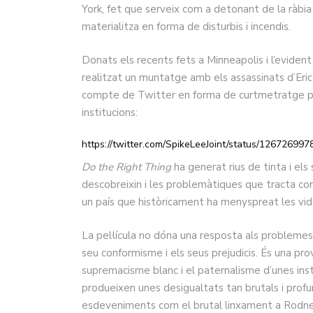
York, fet que serveix com a detonant de la ràbi
materialitza en forma de disturbis i incendis.
Donats els recents fets a Minneapolis i l’evident 
realitzat un muntatge amb els assassinats d’Eric
compte de Twitter en forma de curtmetratge per d
institucions:
https://twitter.com/SpikeLeeJoint/status/1267269
Do the Right Thing
ha generat rius de tinta i el
descobreixin i les problemàtiques que tracta con
un país que històricament ha menyspreat les vid
La pel·lícula no dóna una resposta als problemes 
seu conformisme i els seus prejudicis. És una prov
supremacisme blanc i el paternalisme d’unes inst
produeixen unes desigualtats tan brutals i prof
esdeveniments com el brutal linxament a Rodney