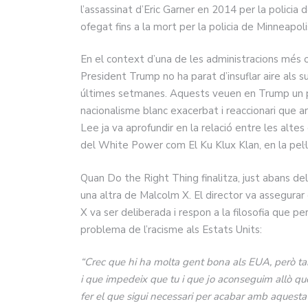
l’assassinat d’Eric Garner en 2014 per la polici
ofegat fins a la mort per la policia de Minneapoli
En el context d’una de les administracions més o
President Trump no ha parat d’insuflar aire als 
últimes setmanes. Aquests veuen en Trump un per
nacionalisme blanc exacerbat i reaccionari que a
Lee ja va aprofundir en la relació entre les altes
del White Power com El Ku Klux Klan, en la pel·
Quan Do the Right Thing finalitza, just abans del
una altra de Malcolm X. El director va assegurar 
X va ser deliberada i respon a la filosofia que 
problema de l’racisme als Estats Units:
“Crec que hi ha molta gent bona als EUA, però ta
i que impedeix que tu i que jo aconseguim allò qu
fer el que sigui necessari per acabar amb aquesta s