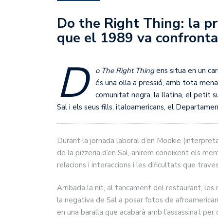
Do the Right Thing: la pro
que el 1989 va confronta
D
o The Right Thing
ens situa en un car
és una olla a pressió, amb tota mena
comunitat negra, la llatina, el petit 
Sal i els seus fills, italoamericans, el Departame
Durant la jornada laboral d’en Mookie (interpreta
de la pizzeria d’en Sal, anirem coneixent els me
relacions i interaccions i les dificultats que trav
Arribada la nit, al tancament del restaurant, le
la negativa de Sal a posar fotos de afroamerican
en una baralla que acabarà amb l’assassinat pe