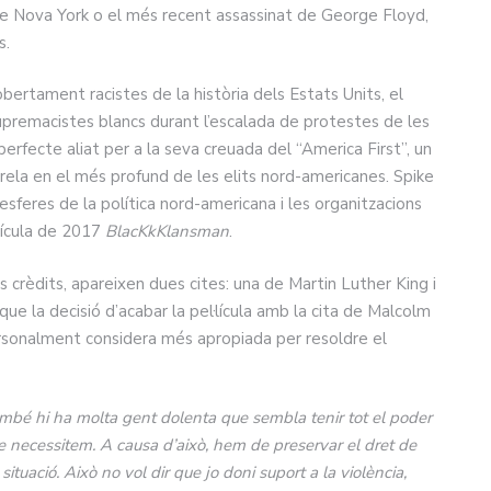
a de Nova York o el més recent assassinat de George Floyd,
s.
bertament racistes de la història dels Estats Units, el
supremacistes blancs durant l’escalada de protestes de les
fecte aliat per a la seva creuada del “America First”, un
rrela en el més profund de les elits nord-americanes. Spike
 esferes de la política nord-americana i les organitzacions
lícula de 2017
BlacKkKlansman
.
s crèdits, apareixen dues cites: una de Martin Luther King i
que la decisió d’acabar la pel·lícula amb la cita de Malcolm
personalment considera més apropiada per resoldre el
mbé hi ha molta gent dolenta que sembla tenir tot el poder
e necessitem. A causa d’això, hem de preservar el dret de
ituació. Això no vol dir que jo doni suport a la violència,