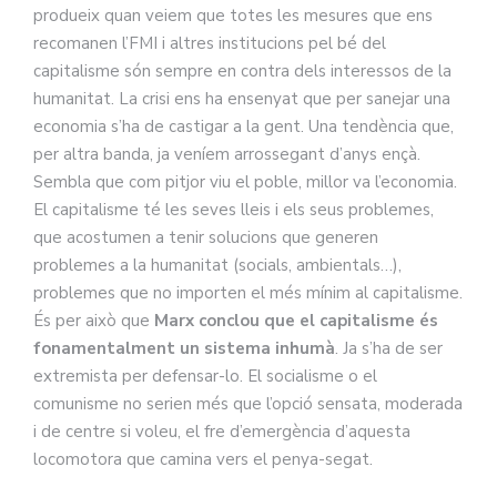
produeix quan veiem que totes les mesures que ens
recomanen l’FMI i altres institucions pel bé del
capitalisme són sempre en contra dels interessos de la
humanitat. La crisi ens ha ensenyat que per sanejar una
economia s’ha de castigar a la gent. Una tendència que,
per altra banda, ja veníem arrossegant d’anys ençà.
Sembla que com pitjor viu el poble, millor va l’economia.
El capitalisme té les seves lleis i els seus problemes,
que acostumen a tenir solucions que generen
problemes a la humanitat (socials, ambientals…),
problemes que no importen el més mínim al capitalisme.
És per això que
Marx conclou que el capitalisme és
fonamentalment un sistema inhumà
. Ja s’ha de ser
extremista per defensar-lo. El socialisme o el
comunisme no serien més que l’opció sensata, moderada
i de centre si voleu, el fre d’emergència d’aquesta
locomotora que camina vers el penya-segat.