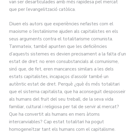
van ser desarticulades amb més rapidesa pel mercat
que per l’evangelització catòlica.
Diuen els autors que experiències nefastes com el
maoisme o l’estalinisme ajuden als capitalistes en els
seus arguments contra el totalitarisme comunista.
Tanmateix, també apunten que les deficiències
d’aquests sistemes es devien precisament a la falta d’un
estat de dret: no eren consubstancials al comunisme,
sinó que, de fet, eren mancances similars a les dels
estats capitalistes, incapaços d’assolir també un
autèntic estat de dret. Perquè ¿què és més totalitari
que el sistema capitalista, que ha aconseguit desposseir
als humans del fruit del seu treball, de la seva vida
familiar, cultural i religiosa per tal de servir al mercat?
Que ha convertit als humans en mers àtoms
intercanviables? Cap estat totalitari ha pogut
homogeneïtzar tant els humans com el capitalisme.