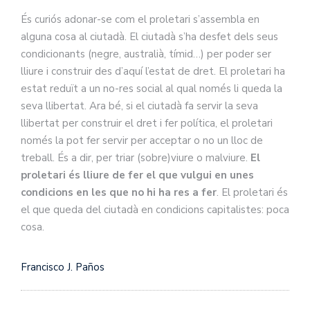
És curiós adonar-se com el proletari s’assembla en
alguna cosa al ciutadà. El ciutadà s’ha desfet dels seus
condicionants (negre, australià, tímid…) per poder ser
lliure i construir des d’aquí l’estat de dret. El proletari ha
estat reduït a un no-res social al qual només li queda la
seva llibertat. Ara bé, si el ciutadà fa servir la seva
llibertat per construir el dret i fer política, el proletari
només la pot fer servir per acceptar o no un lloc de
treball. És a dir, per triar (sobre)viure o malviure.
El
proletari és lliure de fer el que vulgui en unes
condicions en les que no hi ha res a fer
. El proletari és
el que queda del ciutadà en condicions capitalistes: poca
cosa.
Francisco J. Paños