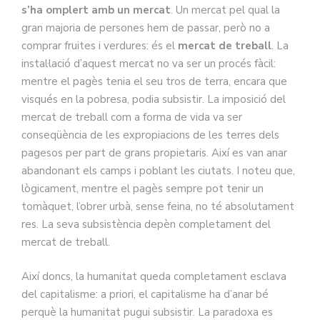
s’ha omplert amb un mercat
. Un mercat pel qual la
gran majoria de persones hem de passar, però no a
comprar fruites i verdures: és el
mercat de treball
. La
instal·lació d’aquest mercat no va ser un procés fàcil:
mentre el pagès tenia el seu tros de terra, encara que
visqués en la pobresa, podia subsistir. La imposició del
mercat de treball com a forma de vida va ser
conseqüència de les expropiacions de les terres dels
pagesos per part de grans propietaris. Així es van anar
abandonant els camps i poblant les ciutats. I noteu que,
lògicament, mentre el pagès sempre pot tenir un
tomàquet, l’obrer urbà, sense feina, no té absolutament
res. La seva subsistència depèn completament del
mercat de treball.
Així doncs, la humanitat queda completament esclava
del capitalisme: a priori, el capitalisme ha d’anar bé
perquè la humanitat pugui subsistir. La paradoxa es