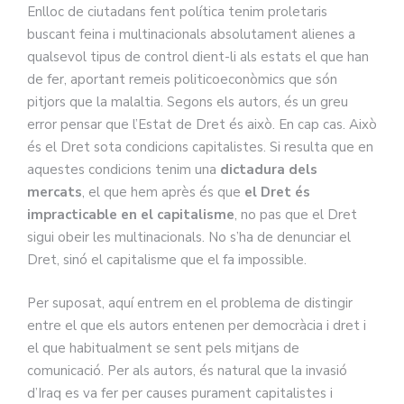
Enlloc de ciutadans fent política tenim proletaris
buscant feina i multinacionals absolutament alienes a
qualsevol tipus de control dient-li als estats el que han
de fer, aportant remeis politicoeconòmics que són
pitjors que la malaltia. Segons els autors, és un greu
error pensar que l’Estat de Dret és això. En cap cas. Això
és el Dret sota condicions capitalistes. Si resulta que en
aquestes condicions tenim una
dictadura dels
mercats
, el que hem après és que
el Dret és
impracticable en el capitalisme
, no pas que el Dret
sigui obeir les multinacionals. No s’ha de denunciar el
Dret, sinó el capitalisme que el fa impossible.
Per suposat, aquí entrem en el problema de distingir
entre el que els autors entenen per democràcia i dret i
el que habitualment se sent pels mitjans de
comunicació. Per als autors, és natural que la invasió
d’Iraq es va fer per causes purament capitalistes i