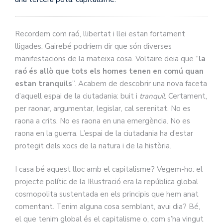
Recordem com raó, llibertat i llei estan fortament
lligades. Gairebé podríem dir que són diverses
manifestacions de la mateixa cosa. Voltaire deia que “
la
raó és allò que tots els homes tenen en comú quan
estan tranquils
”. Acabem de descobrir una nova faceta
d’aquell espai de la ciutadania: buit i
tranquil
. Certament,
per raonar, argumentar, legislar, cal serenitat. No es
raona a crits. No es raona en una emergència. No es
raona en la guerra. L’espai de la ciutadania ha d’estar
protegit dels xocs de la natura i de la història.
I casa bé aquest lloc amb el capitalisme? Vegem-ho: el
projecte polític de la Il·lustració era la república global
cosmopolita sustentada en els principis que hem anat
comentant. Tenim alguna cosa semblant, avui dia? Bé,
el que tenim global és el capitalisme o, com s’ha vingut