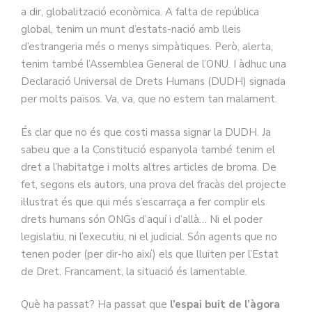
a dir, globalització econòmica. A falta de república
global, tenim un munt d’estats-nació amb lleis
d’estrangeria més o menys simpàtiques. Però, alerta,
tenim també l’Assemblea General de l’ONU. I àdhuc una
Declaració Universal de Drets Humans (DUDH) signada
per molts països. Va, va, que no estem tan malament.
És clar que no és que costi massa signar la DUDH. Ja
sabeu que a la Constitució espanyola també tenim el
dret a l’habitatge i molts altres articles de broma. De
fet, segons els autors, una prova del fracàs del projecte
il·lustrat és que qui més s’escarraça a fer complir els
drets humans són ONGs d’aquí i d’allà… Ni el poder
legislatiu, ni l’executiu, ni el judicial. Són agents que no
tenen poder (per dir-ho així) els que lluiten per l’Estat
de Dret. Francament, la situació és lamentable.
Què ha passat? Ha passat que
l’espai buit de l’àgora