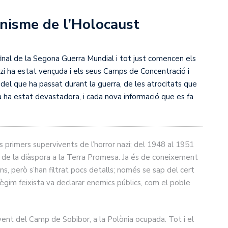
onisme de l’Holocaust
nal de la Segona Guerra Mundial i tot just comencen els
zi ha estat vençuda i els seus Camps de Concentració i
 del que ha passat durant la guerra, de les atrocitats que
ra ha estat devastadora, i cada nova informació que es fa
s primers supervivents de l’horror nazi; del 1948 al 1951
rn de la diàspora a la Terra Promesa. Ja és de coneixement
ins, però s’han filtrat pocs detalls; només se sap del cert
règim feixista va declarar enemics públics, com el poble
ivent del Camp de Sobibor, a la Polònia ocupada. Tot i el