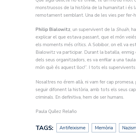
monstruosos de la història de la humanitat i és l
remotament semblant. Una de les vies per fer-ho
Philip Bialowitz
, un supervivent de la
Shoáh
, h
explicar el que estava passant, que el món veiés l
els moments més crítics. A Sobibor, on ell va est
Bialowitz va participar. Durant la batalla, enmig 
dels seus organitzadors, es va enfilar a una taula 
món què és aquest lloc!”. I tots els supervivent
Nosaltres no érem allà, ni vam fer cap promesa,
seguir difonent la història, amb tots els seus capí
criminals. En definitiva, hem de ser humans.
Paula Quílez Relaño
TAGS:
Antifeixisme
Memòria
Nazis