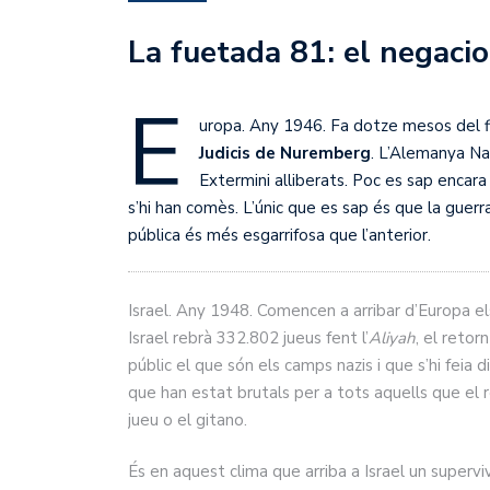
La fuetada 81: el negaci
E
uropa. Any 1946. Fa dotze mesos del fi
Judicis de Nuremberg
. L’Alemanya Na
Extermini alliberats. Poc es sap encara
s’hi han comès. L’únic que es sap és que la guer
pública és més esgarrifosa que l’anterior.
Israel. Any 1948. Comencen a arribar d’Europa el
Israel rebrà 332.802 jueus fent l’
Aliyah
, el reto
públic el que són els camps nazis i que s’hi feia d
que han estat brutals per a tots aquells que el 
jueu o el gitano.
És en aquest clima que arriba a Israel un superv