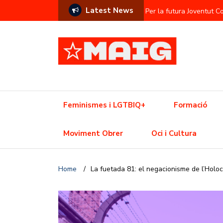
Latest News
Per la futura Joventut 
Contra l’hegemonia sem
Prostitució com a commod
L’Ajuntament contra el f
Una Olimpíada contra el
Feminismes i LGTBIQ+
Formació
Resistència trans davant
Moviment Obrer
Oci i Cultura
Crisi de l’habitatge? Aix
Home
/
La fuetada 81: el negacionisme de l’Holo