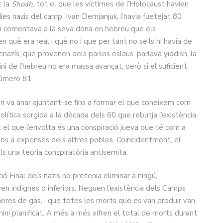
t la
Shoáh
, tot el que les víctimes de l’Holocaust havien
ies nazis del camp, Ivan Demjanjuk, l’havia fuetejat 80
li comentava a la seva dona en hebreu que els
n què era real i què no i que per tant no se’ls hi havia de
nazís, que provenen dels països eslaus, parlava yiddish, la
i de l’hebreu no era massa avançat, però si el suficient
número 81.
ri va anar ajuntant-se fins a formar el que coneixem com
política sorgida a la dècada dels 60 que rebutja l’existència
t el que l’envolta és una conspiració jueva que té com a
ssos a expenses dels altres pobles. Coincidentment, el
ls una teoria conspiratòria antisemita.
 Final dels nazis no pretenia eliminar a ningú,
en indignes o inferiors. Neguen l’existència dels Camps
àmeres de gas, i que totes les morts que es van produir van
mini planificat. A més a més xifren el total de morts durant