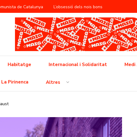
Comunista de Catalunya
L’obsessió dels nois bons
àntica
ificació del treball reproductiu
utbol popular barceloní
Cap a la vaga general
 feixisme
Cinema i propaganda a la RDA
Habitatge
Internacional i Solidaritat
Medi
 l’opressió neoliberal
La Pirinenca
Altres
ò no és pas una crisi, això és un conflicte i l’hem de guanyar!
caust