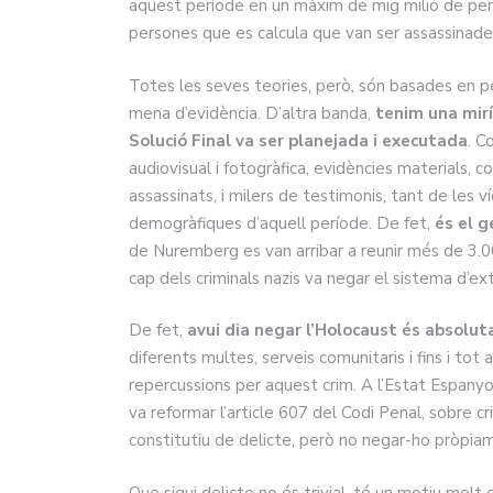
aquest període en un màxim de mig milió de pers
persones que es calcula que van ser assassinade
Totes les seves teories, però, són basades en p
mena d’evidència. D’altra banda,
tenim una mir
Solució Final va ser planejada i executada
. C
audiovisual i fotogràfica, evidències materials, 
assassinats, i milers de testimonis, tant de les v
demogràfiques d’aquell període. De fet,
és el 
de Nuremberg es van arribar a reunir més de 3.
cap dels criminals nazis va negar el sistema d’ext
De fet,
avui dia negar l’Holocaust és absolut
diferents multes, serveis comunitaris i fins i to
repercussions per aquest crim. A l’Estat Espanyol
va reformar l’article 607 del Codi Penal, sobre cr
constitutiu de delicte, però no negar-ho pròpia
Que sigui delicte no és trivial, té un motiu molt 