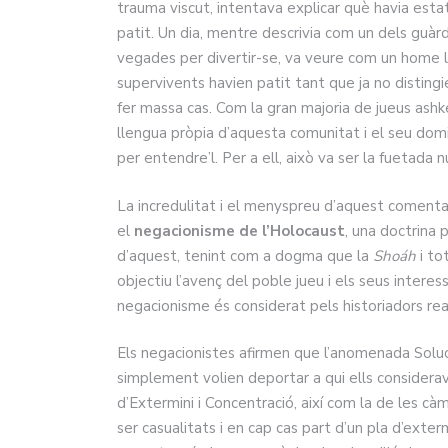
trauma viscut, intentava explicar què havia esta
patit. Un dia, mentre descrivia com un dels guàrd
vegades per divertir-se, va veure com un home 
supervivents havien patit tant que ja no distingie
fer massa cas. Com la gran majoria de jueus ashke
llengua pròpia d’aquesta comunitat i el seu domin
per entendre’l. Per a ell, això va ser la fuetada 
La incredulitat i el menyspreu d’aquest comenta
el
negacionisme de l’Holocaust
, una doctrina 
d’aquest, tenint com a dogma que la
Shoáh
i to
objectiu l’avenç del poble jueu i els seus intere
negacionisme és considerat pels historiadors rea
Els negacionistes afirmen que l’anomenada Solució
simplement volien deportar a qui ells considerav
d’Extermini i Concentració, així com la de les c
ser casualitats i en cap cas part d’un pla d’exter