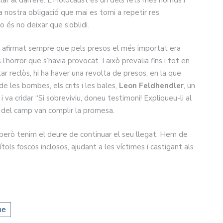
a nostra obligació que mai es torni a repetir res
 és no deixar que s’oblidi.
a afirmat sempre que pels presos el més importat era
’horror que s’havia provocat. I això prevalia fins i tot en
ar reclòs, hi ha haver una revolta de presos, en la que
de les bombes, els crits i les bales,
Leon Feldhendler
, un
i va cridar “Si sobreviviu, doneu testimoni! Expliqueu-li al
s del camp van complir la promesa.
 però tenim el deure de continuar el seu llegat. Hem de
tols foscos inclosos, ajudant a les víctimes i castigant als
me