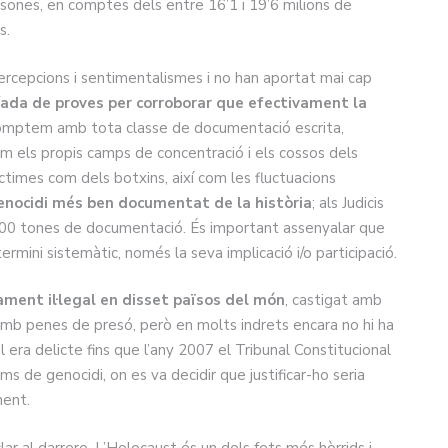
ones, en comptes dels entre 16’1 i 19’6 milions de
s.
ercepcions i sentimentalismes i no han aportat mai cap
íada de proves per corroborar que efectivament la
omptem amb tota classe de documentació escrita,
com els propis camps de concentració i els cossos dels
íctimes com dels botxins, així com les fluctuacions
genocidi més ben documentat de la història
; als Judicis
000 tones de documentació. És important assenyalar que
ermini sistemàtic, només la seva implicació i/o participació.
ament il·legal en disset països del món
, castigat amb
t amb penes de presó, però en molts indrets encara no hi ha
 era delicte fins que l’any 2007 el Tribunal Constitucional
ims de genocidi, on es va decidir que justificar-ho seria
ment.
clar al darrere. L’Holocaust és un dels fets més hòrrids i