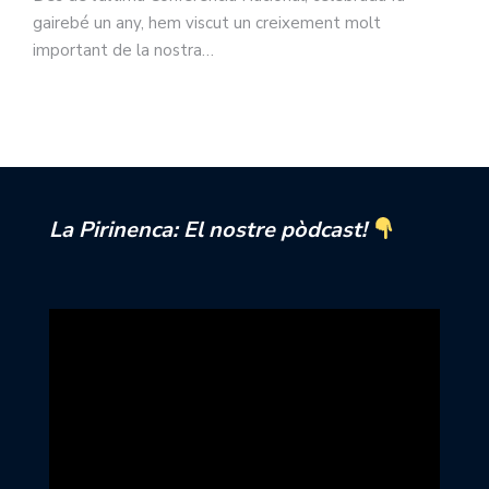
gairebé un any, hem viscut un creixement molt
important de la nostra…
La Pirinenca: El nostre pòdcast!