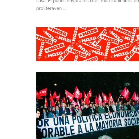
casa. El públic enyora les cues multitudinàries on
proliferaven…