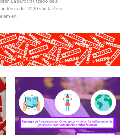
rer. La burocratització dels
la pandèmia del 2020 són factors
 veiem en…