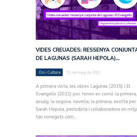
VIDES CREUADES: RESSENYA CONJUNT
DE LAGUNAS (SARAH HEPOLA)…
Oci i Cultura
31 de maig de 2021
A primera vista, les obres Lagunas (2015) i El
Evangelio (2021) poc tenen en comú: la primera,
assaig, la segona, novel·la; la primera, escrita per
Sarah Hepola, periodista i col·laboradora en mitj
tan coneguts com…