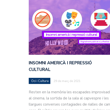
INSOMNI AMERICÀ I REPRESSIÓ
CULTURAL
Oci i Cultura
29 de març de 2021
Resten en la memòria les escapades improvisa
al cinema, la sortida de la sala al capvespre i les
llargues converses contagiades de rialles de cam