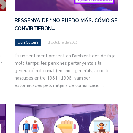
RESSENYA DE “NO PUEDO MÁS: CÓMO SE
CONVIRTIERON…
Oci i Cultura
4 d'octubre de 2021
a
És un sentiment present en l'ambient des de fa ja
e.
molt temps: les persones pertanyents a la
generació millennial (en línies generals, aquelles
nascudes entre 1981 i 1996) vam ser
estomacades pels mitjans de comunicació,…