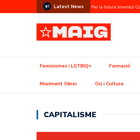
Latest News
Per la futura Joventut 
Contra l’hegemonia sem
Prostitució com a commod
L’Ajuntament contra el f
Una Olimpíada contra el
Feminismes i LGTBIQ+
Formació
Resistència trans davant
Moviment Obrer
Oci i Cultura
Crisi de l’habitatge? Aix
CAPITALISME