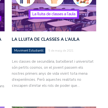
A
LA LLUITA DE CLASSES A L’AULA
Moviment Estudiantil
5 de maig de 2021
Les classes de secundària, batxillerat i universitat
són petits cosmos, on el jovent passem els
nostres primers anys de vida vivint tota mena
d’experiències. Però aquestes realitats no
s’escapen d’imitar els rols de poder que…
ans