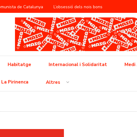
Comunista de Catalunya
L’obsessió dels nois bons
àntica
ificació del treball reproductiu
utbol popular barceloní
Cap a la vaga general
 feixisme
Cinema i propaganda a la RDA
Habitatge
Internacional i Solidaritat
Medi
 l’opressió neoliberal
La Pirinenca
Altres
ò no és pas una crisi, això és un conflicte i l’hem de guanyar!