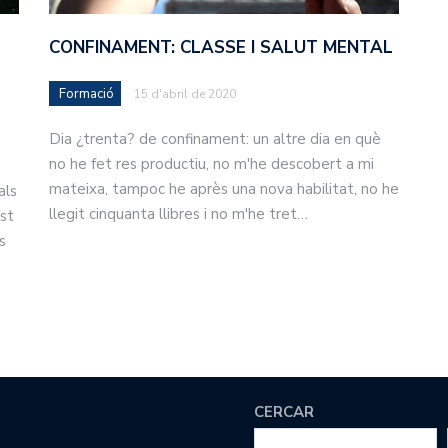
CONFINAMENT: CLASSE I SALUT MENTAL
Formació
15 d'abril de 2020
Dia ¿trenta? de confinament: un altre dia en què
no he fet res productiu, no m'he descobert a mi
mateixa, tampoc he après una nova habilitat, no he
als
llegit cinquanta llibres i no m'he tret…
st
s
CERCAR