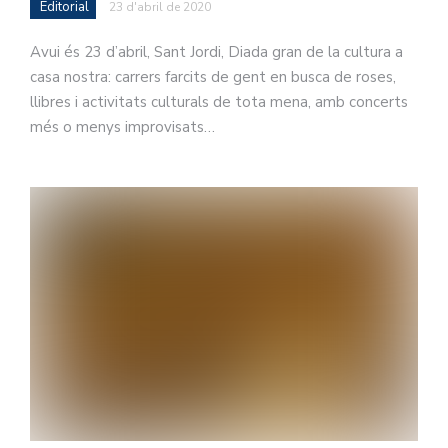
Editorial
23 d'abril de 2020
Avui és 23 d’abril, Sant Jordi, Diada gran de la cultura a
casa nostra: carrers farcits de gent en busca de roses,
llibres i activitats culturals de tota mena, amb concerts
més o menys improvisats…