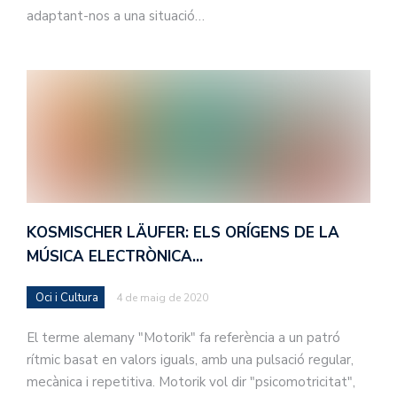
adaptant-nos a una situació…
KOSMISCHER LÄUFER: ELS ORÍGENS DE LA
MÚSICA ELECTRÒNICA…
Oci i Cultura
4 de maig de 2020
El terme alemany "Motorik" fa referència a un patró
rítmic basat en valors iguals, amb una pulsació regular,
mecànica i repetitiva. Motorik vol dir "psicomotricitat",