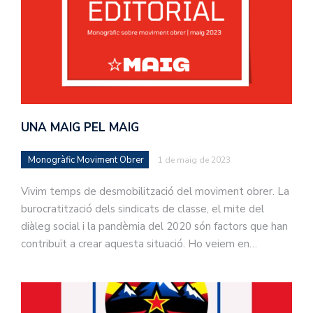
UNA MAIG PEL MAIG
Monogràfic Moviment Obrer
1 de maig de 2023
Vivim temps de desmobilització del moviment obrer. La
burocratització dels sindicats de classe, el mite del
diàleg social i la pandèmia del 2020 són factors que han
contribuït a crear aquesta situació. Ho veiem en…