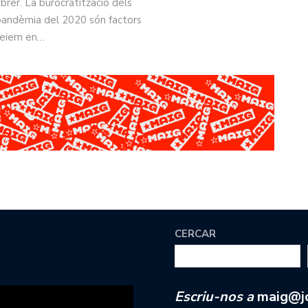
rer. La burocratització dels
la pandèmia del 2020 són factors
 veiem en…
CERCAR
Escriu-nos a
maig@jc