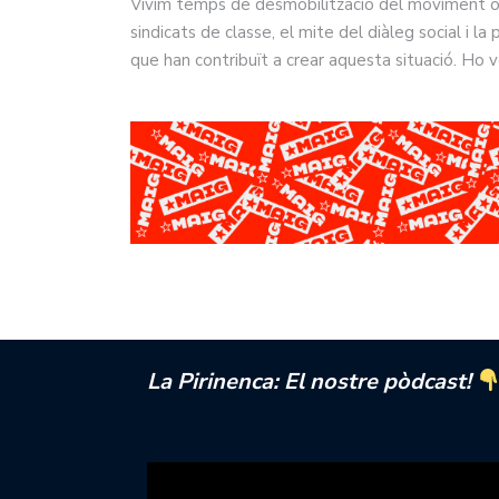
Vivim temps de desmobilització del moviment ob
sindicats de classe, el mite del diàleg social i 
que han contribuït a crear aquesta situació. Ho
La Pirinenca: El nostre pòdcast!