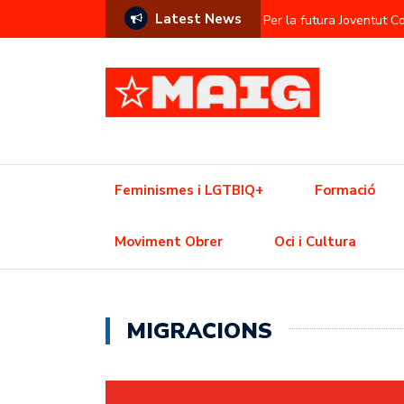
Latest News
Per la futura Joventut 
Contra l’hegemonia sem
Prostitució com a commod
L’Ajuntament contra el f
Una Olimpíada contra el
Feminismes i LGTBIQ+
Formació
Resistència trans davant
Moviment Obrer
Oci i Cultura
Crisi de l’habitatge? Aix
MIGRACIONS