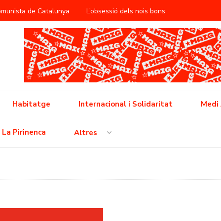
Comunista de Catalunya
L’obsessió dels nois bons
àntica
ificació del treball reproductiu
utbol popular barceloní
Cap a la vaga general
 feixisme
Cinema i propaganda a la RDA
Habitatge
Internacional i Solidaritat
Medi
 l’opressió neoliberal
La Pirinenca
Altres
ò no és pas una crisi, això és un conflicte i l’hem de guanyar!