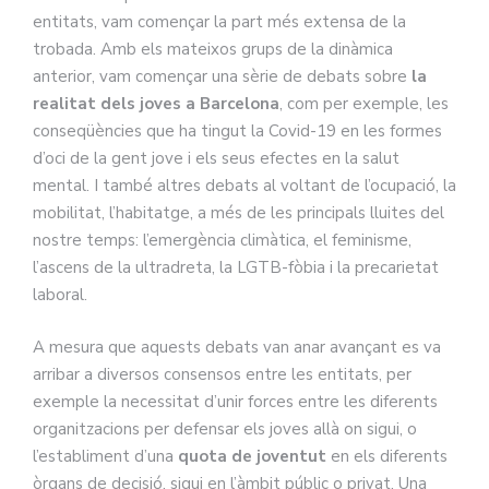
entitats, vam començar la part més extensa de la
trobada. Amb els mateixos grups de la dinàmica
anterior, vam començar una sèrie de debats sobre
la
realitat dels joves a Barcelona
, com per exemple, les
conseqüències que ha tingut la Covid-19 en les formes
d’oci de la gent jove i els seus efectes en la salut
mental. I també altres debats al voltant de l’ocupació, la
mobilitat, l’habitatge, a més de les principals lluites del
nostre temps: l’emergència climàtica, el feminisme,
l’ascens de la ultradreta, la LGTB-fòbia i la precarietat
laboral.
A mesura que aquests debats van anar avançant es va
arribar a diversos consensos entre les entitats, per
exemple la necessitat d’unir forces entre les diferents
organitzacions per defensar els joves allà on sigui, o
l’establiment d’una
quota de joventut
en els diferents
òrgans de decisió, sigui en l’àmbit públic o privat. Una