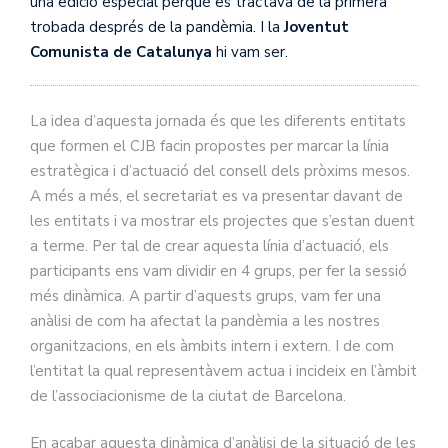
una edició especial perquè es tractava de la primera
trobada després de la pandèmia. I la
Joventut
Comunista de Catalunya
hi vam ser.
La idea d’aquesta jornada és que les diferents entitats
que formen el CJB facin propostes per marcar la línia
estratègica i d’actuació del consell dels pròxims mesos.
A més a més, el secretariat es va presentar davant de
les entitats i va mostrar els projectes que s’estan duent
a terme. Per tal de crear aquesta línia d’actuació, els
participants ens vam dividir en 4 grups, per fer la sessió
més dinàmica. A partir d’aquests grups, vam fer una
anàlisi de com ha afectat la pandèmia a les nostres
organitzacions, en els àmbits intern i extern. I de com
l’entitat la qual representàvem actua i incideix en l’àmbit
de l’associacionisme de la ciutat de Barcelona.
En acabar aquesta dinàmica d’anàlisi de la situació de les