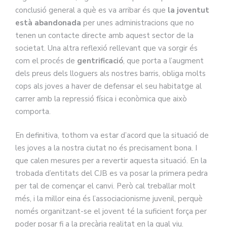
conclusió general a què es va arribar és que
la joventut
està abandonada
per unes administracions que no
tenen un contacte directe amb aquest sector de la
societat. Una altra reflexió rellevant que va sorgir és
com el procés de
gentrificació
, que porta a l’augment
dels preus dels lloguers als nostres barris, obliga molts
cops als joves a haver de defensar el seu habitatge al
carrer amb la repressió física i econòmica que això
comporta.
En definitiva, tothom va estar d’acord que la situació de
les joves a la nostra ciutat no és precisament bona. I
que calen mesures per a revertir aquesta situació. En la
trobada d’entitats del CJB es va posar la primera pedra
per tal de començar el canvi. Però cal treballar molt
més, i la millor eina és l’associacionisme juvenil, perquè
només organitzant-se el jovent té la suficient força per
poder posar fi a la precària realitat en la qual viu.