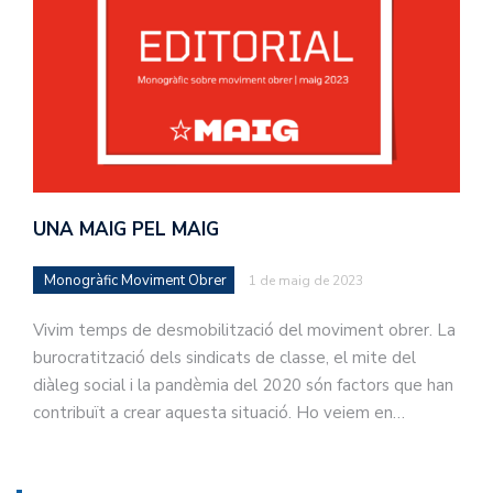
UNA MAIG PEL MAIG
Monogràfic Moviment Obrer
1 de maig de 2023
Vivim temps de desmobilització del moviment obrer. La
burocratització dels sindicats de classe, el mite del
diàleg social i la pandèmia del 2020 són factors que han
contribuït a crear aquesta situació. Ho veiem en…