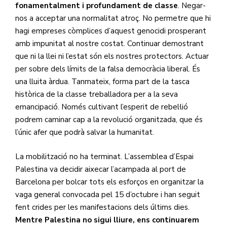
fonamentalment i profundament de classe
. Negar-
nos a acceptar una normalitat atroç. No permetre que hi
hagi empreses còmplices d’aquest genocidi prosperant
amb impunitat al nostre costat. Continuar demostrant
que ni la llei ni l’estat són els nostres protectors. Actuar
per sobre dels límits de la falsa democràcia liberal. És
una lluita àrdua. Tanmateix, forma part de la tasca
històrica de la classe treballadora per a la seva
emancipació. Només cultivant l’esperit de rebel·lió
podrem caminar cap a la revolució organitzada, que és
l’únic afer que podrà salvar la humanitat.
La mobilització no ha terminat. L’assemblea d’Espai
Palestina va decidir aixecar l’acampada al port de
Barcelona per bolcar tots els esforços en organitzar la
vaga general convocada pel 15 d’octubre i han seguit
fent crides per les manifestacions dels últims dies.
Mentre Palestina no sigui lliure, ens continuarem