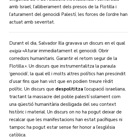
amb Israel, l’alliberament dels presos de la Flotilla i
l’aturament del genocidi Palestí, les forces de l’ordre han
actuat amb severitat.
Durant el dia, Salvador Illa gravava un discurs en el qual
exigia
«Aturar immediatament el genocidi. Obrir
corredors humanitaris. Garantir el retorn segur de la
Flotilla.». Un discurs que instrumentalitza la paraula
‘genocidi’, la qual ell i molts altres polítics han prescindit
d’usar fins que han vist que en podien treure rèdit
polític. Un discurs que
despolititza
l’ocupació israeliana,
tractant la massacre del poble palestí solament com
una qüestió humanitària deslligada del seu context
històric i material. Un discurs on no ha pogut deixar de
recalcar que les manifestacions han estat pacífiques ni
tampoc ha pogut estar sense fer honor a l’església
catòlica.