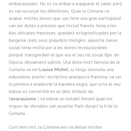
embarassades. No es va arribar a equiparar el salari, però
es van escurçar les diferències. Quan la Comuna va
acabar, moltes dones que van tenir una gran participació
van ser dutes a presons que l’estat francès tenia a les
illes africanes franceses, quedant estigmatitzades per la
burgesia i pels seus prejudicis misògins: aquesta classe
social tenia molta por a les dones revolucionàries
perquè transgredien el que era el seu rol social típic de
l’època, òbviament submís. Una dona molt famosa de la
Comuna va ser
Louise Michel
,
la Verge Vermella
, una
educadora, poeta i escriptora anarquista francesa: va ser
la primera a enarborar la bandera negra, que sota el seu
impuls es convertirà en un dels símbols de
l’
anarquisme
, i va liderar un batalló femení quan les
tropes de Versalles van assaltar París durant la fi de la
Comuna.
Com hem vist, la Comuna ens va deixar moltes