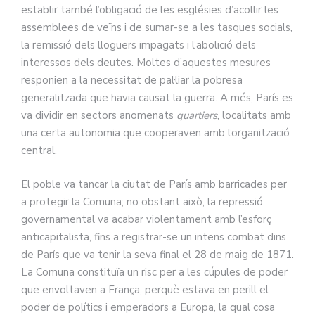
establir també l’obligació de les esglésies d’acollir les
assemblees de veïns i de sumar-se a les tasques socials,
la remissió dels lloguers impagats i l’abolició dels
interessos dels deutes. Moltes d’aquestes mesures
responien a la necessitat de pal·liar la pobresa
generalitzada que havia causat la guerra. A més, París es
va dividir en sectors anomenats
quartiers
, localitats amb
una certa autonomia que cooperaven amb l’organització
central.
El poble va tancar la ciutat de París amb barricades per
a protegir la Comuna; no obstant això, la repressió
governamental va acabar violentament amb l’esforç
anticapitalista, fins a registrar-se un intens combat dins
de París que va tenir la seva final el 28 de maig de 1871.
La Comuna constituïa un risc per a les cúpules de poder
que envoltaven a França, perquè estava en perill el
poder de polítics i emperadors a Europa, la qual cosa