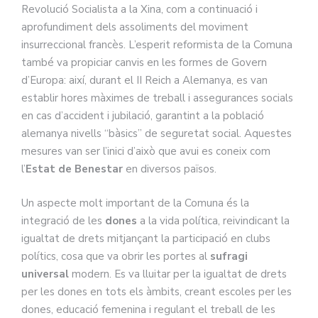
Revolució Socialista a la Xina, com a continuació i
aprofundiment dels assoliments del moviment
insurreccional francès. L’esperit reformista de la Comuna
també va propiciar canvis en les formes de Govern
d’Europa: així, durant el II Reich a Alemanya, es van
establir hores màximes de treball i assegurances socials
en cas d’accident i jubilació, garantint a la població
alemanya nivells “bàsics” de seguretat social. Aquestes
mesures van ser l’inici d’això que avui es coneix com
l’
Estat de Benestar
en diversos països.
Un aspecte molt important de la Comuna és la
integració de les
dones
a la vida política, reivindicant la
igualtat de drets mitjançant la participació en clubs
polítics, cosa que va obrir les portes al
sufragi
universal
modern. Es va lluitar per la igualtat de drets
per les dones en tots els àmbits, creant escoles per les
dones, educació femenina i regulant el treball de les