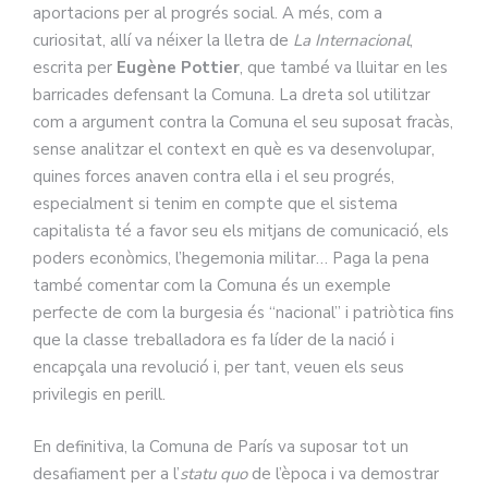
aportacions per al progrés social. A més, com a
curiositat, allí va néixer la lletra de
La Internacional
,
escrita per
Eugène Pottier
, que també va lluitar en les
barricades defensant la Comuna. La dreta sol utilitzar
com a argument contra la Comuna el seu suposat fracàs,
sense analitzar el context en què es va desenvolupar,
quines forces anaven contra ella i el seu progrés,
especialment si tenim en compte que el sistema
capitalista té a favor seu els mitjans de comunicació, els
poders econòmics, l’hegemonia militar… Paga la pena
també comentar com la Comuna és un exemple
perfecte de com la burgesia és “nacional” i patriòtica fins
que la classe treballadora es fa líder de la nació i
encapçala una revolució i, per tant, veuen els seus
privilegis en perill.
En definitiva, la Comuna de París va suposar tot un
desafiament per a l’
statu quo
de l’època i va demostrar