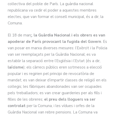
col·lectiva del poble de París. La guàrdia nacional
republicana va cedir el poder a aquestes membres
electes, que van formar el consell municipal, és a dir, la
Comuna.
El 18 de març,
la Guàrdia Nacional i els obrers es van
apoderar de París provocant la fugida del Govern
. Es
van posar en marxa diverses mesures: l’Exèrcit i la Policia
van ser reemplaçats per la Guàrdia Nacional; es va
establir la separació entre l’Església i l’Estat (és a dir,
laïcisme
); els càrrecs públics eren sotmesos a elecció
popular i es regirien pel principi de revocatòria de
mandat; es van deixar d’impartir classes de religió en els
col·legis; les fàbriques abandonades van ser ocupades
pels treballadors; es van crear guarderies per als fills i
filles de les obreres;
el preu dels lloguers va ser
controlat
per la Comuna, i les vídues i orfes de la
Guàrdia Nacional van rebre pensions. La Comuna va