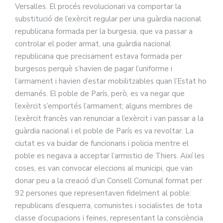
Versalles. El procés revolucionari va comportar la
substitució de l’exèrcit regular per una guàrdia nacional
republicana formada per la burgesia, que va passar a
controlar el poder armat, una guàrdia nacional
republicana que precisament estava formada per
burgesos perquè s’havien de pagar l’uniforme i
l’armament i havien d’estar mobilitzables quan l’Estat ho
demanés. El poble de París, però, es va negar que
l’exèrcit s’emportés l’armament; alguns membres de
l’exèrcit francès van renunciar a l’exèrcit i van passar a la
guàrdia nacional i el poble de París es va revoltar. La
ciutat es va buidar de funcionaris i policia mentre el
poble es negava a acceptar l’armistici de Thiers. Així les
coses, es van convocar eleccions al municipi, que van
donar peu a la creació d’un Consell Comunal format per
92 persones que representaven fidelment al poble:
republicans d’esquerra, comunistes i socialistes de tota
classe d’ocupacions i feines, representant la consciència