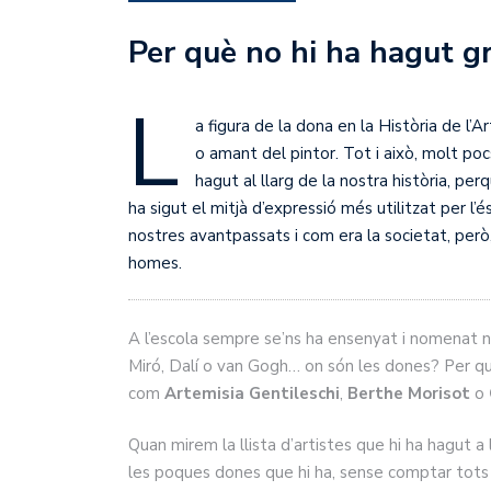
Per què no hi ha hagut gr
L
a figura de la dona en la Història de l
o amant del pintor. Tot i això, molt po
hagut al llarg de la nostra història, pe
ha sigut el mitjà d’expressió més utilitzat per l’
nostres avantpassats i com era la societat, però,
homes.
A l’escola sempre se’ns ha ensenyat i nomenat n
Miró, Dalí o van Gogh… on són les dones? Per qu
com
Artemisia Gentileschi
,
Berthe Morisot
o
Quan mirem la llista d’artistes que hi ha hagut a
les poques dones que hi ha, sense comptar tots 