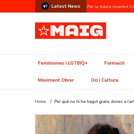
Latest News
Per la futura Joventut 
Contra l’hegemonia sem
Prostitució com a commod
L’Ajuntament contra el f
Una Olimpíada contra el
Feminismes i LGTBIQ+
Formació
Resistència trans davant
Moviment Obrer
Oci i Cultura
Crisi de l’habitatge? Aix
Home
/
Per què no hi ha hagut grans dones a l’ar