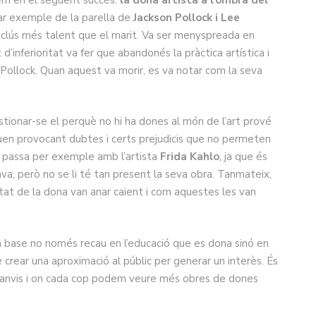
clar exemple de la parella de
Jackson Pollock i Lee
 inclús més talent que el marit. Va ser menyspreada en
’inferioritat va fer que abandonés la pràctica artística i
Pollock. Quan aquest va morir, es va notar com la seva
stionar-se el perquè no hi ha dones al món de l’art prové
nuen provocant dubtes i certs prejudicis que no permeten
ns passa per exemple amb l’artista
Frida Kahlo
, ja que és
a, però no se li té tan present la seva obra. Tanmateix,
itat de la dona van anar caient i com aquestes les van
a base no només recau en l’educació que es dona sinó en
 crear una aproximació al públic per generar un interès. És
 canvis i on cada cop podem veure més obres de dones