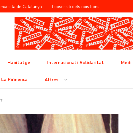
Comunista de Catalunya
L’obsessió dels nois bons
àntica
ificació del treball reproductiu
utbol popular barceloní
Cap a la vaga general
 feixisme
Cinema i propaganda a la RDA
Habitatge
Internacional i Solidaritat
Medi
 l’opressió neoliberal
La Pirinenca
Altres
ò no és pas una crisi, això és un conflicte i l’hem de guanyar!
t?