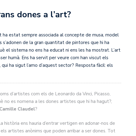
ans dones a l’art?
’Art ha estat sempre associada al concepte de musa, model
cs s’adonen de la gran quantitat de pintores que hi ha
rquè el sistema no ens ha educat ni ens les ha mostrat. L’art
ésser humà. Ens ha servit per veure com han viscut els
 qui ha sigut l’amo d’aquest sector? Resposta fàcil: els
oms d’artistes com els de Leonardo da Vinci, Picasso,
è no es nomena a les dones artistes que hi ha hagut?,
Camille Claudel
?
 la història ens hauria d’entrar vertigen en adonar-nos de
els artistes anònims que poden arribar a ser dones. Tot