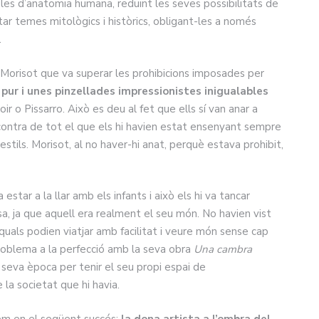
m les d’anatomia humana, reduint les seves possibilitats de
ar temes mitològics i històrics, obligant-les a només
.
Morisot que va superar les prohibicions imposades per
 pur i unes pinzellades impressionistes inigualables
 o Pissarro. Això es deu al fet que ells sí van anar a
 contra de tot el que els hi havien estat ensenyant sempre
estils. Morisot, al no haver-hi anat, perquè estava prohibit,
star a la llar amb els infants i això els hi va tancar
a, ja que aquell era realment el seu món. No havien vist
 quals podien viatjar amb facilitat i veure món sense cap
oblema a la perfecció amb la seva obra
Una cambra
a seva època per tenir el seu propi espai de
la societat que hi havia.
xem en el següent succés:
la dona artista a l’ombra del