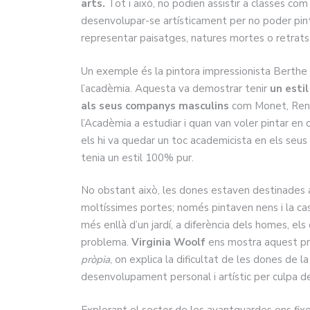
arts.
Tot i això, no podien assistir a classes co
desenvolupar-se artísticament per no poder pint
representar paisatges, natures mortes o retrats
Un exemple és la pintora impressionista Berthe 
l’acadèmia. Aquesta va demostrar tenir
un estil
als seus companys masculins
com Monet, Renoir
l’Acadèmia a estudiar i quan van voler pintar en
els hi va quedar un toc academicista en els seus 
tenia un estil 100% pur.
No obstant això, les dones estaven destinades a e
moltíssimes portes; només pintaven nens i la cas
més enllà d’un jardí, a diferència dels homes, els
problema.
Virginia Woolf
ens mostra aquest pr
pròpia
, on explica la dificultat de les dones de l
desenvolupament personal i artístic per culpa de 
Explorant el sector de les avantguardes ens fi