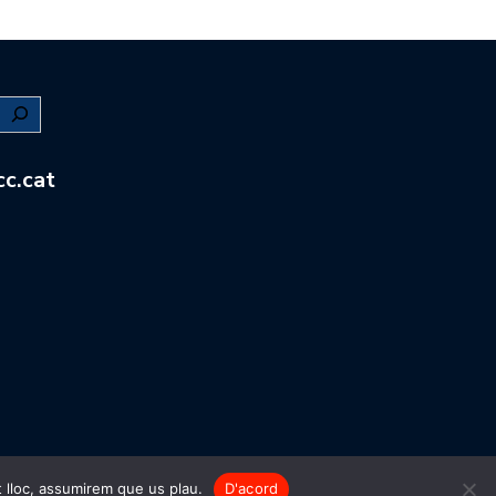
c.cat
t lloc, assumirem que us plau.
D'acord