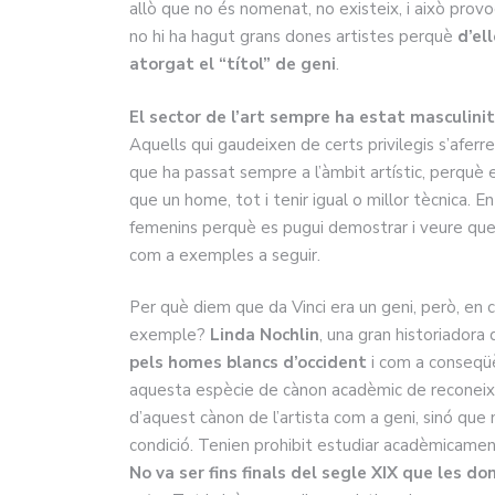
allò que no és nomenat, no existeix, i això pro
no hi ha hagut grans dones artistes perquè
d’el
atorgat el “títol” de geni
.
El sector de l’art sempre ha estat masculini
Aquells qui gaudeixen de certs privilegis s’aferre
que ha passat sempre a l’àmbit artístic, perquè 
que un home, tot i tenir igual o millor tècnica. 
femenins perquè es pugui demostrar i veure que 
com a exemples a seguir.
Per què diem que da Vinci era un geni, però, en 
exemple?
Linda Nochlin
, una gran historiadora 
pels homes blancs d’occident
i com a conseqüè
aquesta espècie de cànon acadèmic de reconei
d’aquest cànon de l’artista com a geni, sinó que
condició. Tenien prohibit estudiar acadèmicament 
No va ser fins finals del segle XIX que les d