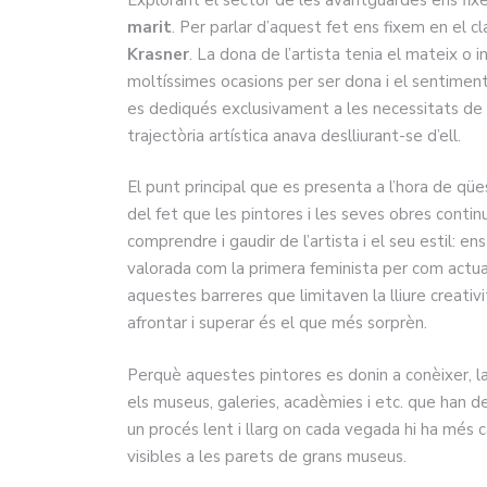
marit
. Per parlar d’aquest fet ens fixem en el 
Krasner
. La dona de l’artista tenia el mateix o
moltíssimes ocasions per ser dona i el sentiment d
es dediqués exclusivament a les necessitats de 
trajectòria artística anava deslliurant-se d’ell.
El punt principal que es presenta a l’hora de qüe
del fet que les pintores i les seves obres conti
comprendre i gaudir de l’artista i el seu estil: e
valorada com la primera feminista per com actuav
aquestes barreres que limitaven la lliure creativ
afrontar i superar és el que més sorprèn.
Perquè aquestes pintores es donin a conèixer, l
els museus, galeries, acadèmies i etc. que han de
un procés lent i llarg on cada vegada hi ha més
visibles a les parets de grans museus.