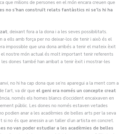
voca que milions de persones en el món encara creuen que
les no s’han construït relats fantàstics ni se’ls hi ha
tzat
, deixant fora a la dona i a les seves possibilitats.
n a ells amb força per no deixar-los de tenir i això és el
era impossible que una dona arribés a tenir el mateix èxit
En el nostre món actual és molt important tenir referents
les dones també han arribat a tenir èxit i mostrar-les
canvi, no hi ha cap dona que se’ns aparegui a la ment com a
de l’art, va dir que
el geni era només un concepte creat
ncia, només els homes blancs d’occident encaixaven en
xement públic. Les dones no només estaven vetades
 no podien anar a les acadèmies de belles arts per la seva
si no és que anessin a un taller d’un artista en concret.
ones no van poder estudiar a les acadèmies de belles