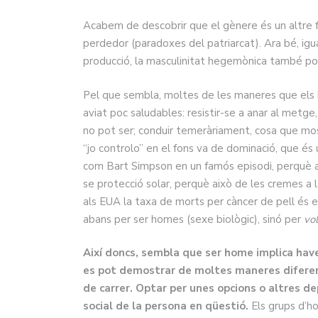
Acabem de descobrir que el gènere és un altre fa
perdedor (paradoxes del patriarcat). Ara bé, igu
producció, la masculinitat hegemònica també pot
Pel que sembla, moltes de les maneres que el
aviat poc saludables: resistir-se a anar al metge
no pot ser; conduir temeràriament, cosa que mos
“jo controlo” en el fons va de dominació, que é
com Bart Simpson en un famós episodi, perquè ai
se protecció solar, perquè això de les cremes a l
als EUA la taxa de morts per càncer de pell és 
abans per ser homes (sexe biològic), sinó per
vol
Així doncs, sembla que ser home implica have
es pot demostrar de moltes maneres diferent
de carrer. Optar per unes opcions o altres 
social de la persona en qüestió.
Els grups d’h