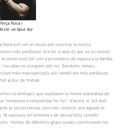
força física i
cció: un tipus dur
eina pot ser un recurs per construir la nostra
ismes més perillosos. Ara bé, si això és així, no és només
 fa sentir molt bé com a proveïdors de riquesa a la família:
. I en elles no escapem del risc. Bombers, miners,
sectors més masculinitzats són també els més perillosos,
t al lloc de treball.
actors no biològics que expliquen la menor esperança de
e tendeixen a naturalitzar-ho tot: “d’acord, sí, tot això
, amb la testosterona, som més violents, ens agrada el
. Ni suposats (m’atreviria a dir descartats) cervells
res. Homes de diferents grups socials construeixen les