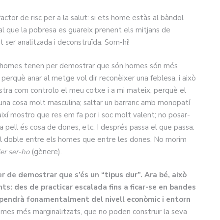
ctor de risc per a la salut: si ets home estàs al bàndol
al que la pobresa es guareix prenent els mitjans de
 ser analitzada i deconstruïda. Som-hi!
s homes tenen per demostrar que són homes són més
, perquè anar al metge vol dir reconèixer una feblesa, i això
tra com controlo el meu cotxe i a mi mateix, perquè el
s una cosa molt masculina; saltar un barranc amb monopatí
xí mostro que res em fa por i soc molt valent; no posar-
a pell és cosa de dones, etc. I després passa el que passa:
el doble entre els homes que entre les dones. No morim
er ser-ho
(gènere).
r de demostrar que s’és un “tipus dur”. Ara bé, això
s: des de practicar escalada fins a ficar-se en bandes
dependrà fonamentalment del nivell econòmic i entorn
omes més marginalitzats, que no poden construir la seva