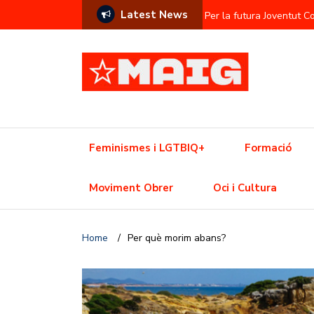
Latest News
Per la futura Joventut 
Contra l’hegemonia sem
Prostitució com a commod
L’Ajuntament contra el f
Una Olimpíada contra el
Feminismes i LGTBIQ+
Formació
Resistència trans davant
Moviment Obrer
Oci i Cultura
Crisi de l’habitatge? Aix
Home
/
Per què morim abans?