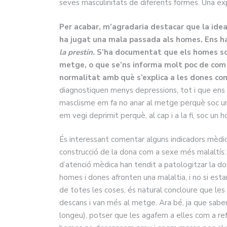
seves masculinitats de diferents formes. Una ex
Per acabar, m’agradaria destacar que la idea
ha jugat una mala passada als homes. Ens ha 
la prestin
. S’ha documentat que els homes s
metge, o que se’ns informa molt poc de com
normalitat amb què s’explica a les dones c
diagnostiquen menys depressions, tot i que ens 
masclisme em fa no anar al metge perquè soc u
em vegi deprimit perquè, al cap i a la fi, soc un
És interessant comentar alguns indicadors mèdi
construcció de la dona com a sexe més malaltís: l
d’atenció mèdica han tendit a patologitzar la d
homes i dones afronten una malaltia, i no si es
de totes les coses, és natural concloure que l
descans i van més al metge. Ara bé, ja que sabe
longeu), potser que les agafem a elles com a re