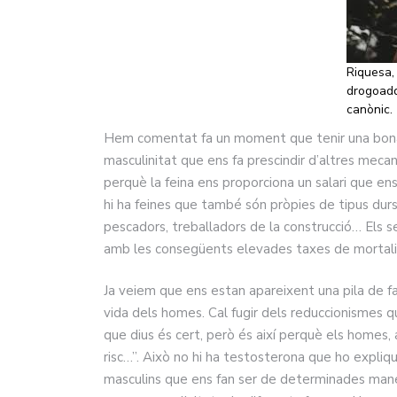
Riquesa, 
drogoaddi
canònic.
Hem comentat fa un moment que tenir una bona f
masculinitat que ens fa prescindir d’altres mecan
perquè la feina ens proporciona un salari que ens
hi ha feines que també són pròpies de tipus durs
pescadors, treballadors de la construcció… Els 
amb les consegüents elevades taxes de mortalita
Ja veiem que ens estan apareixent una pila de f
vida dels homes. Cal fugir dels reduccionismes qu
que dius és cert, però és així perquè els homes
risc…”. Això no hi ha testosterona que ho expliqui
masculins que ens fan ser de determinades mane