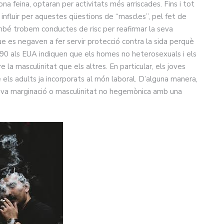
na feina, optaran per activitats més arriscades. Fins i tot
nfluir per aquestes qüestions de “mascles”, pel fet de
bé trobem conductes de risc per reafirmar la seva
ue es negaven a fer servir protecció contra la sida perquè
 90 als EUA indiquen que els homes no heterosexuals i els
 la masculinitat que els altres. En particular, els joves
els adults ja incorporats al món laboral. D’alguna manera,
eva marginació o masculinitat no hegemònica amb una