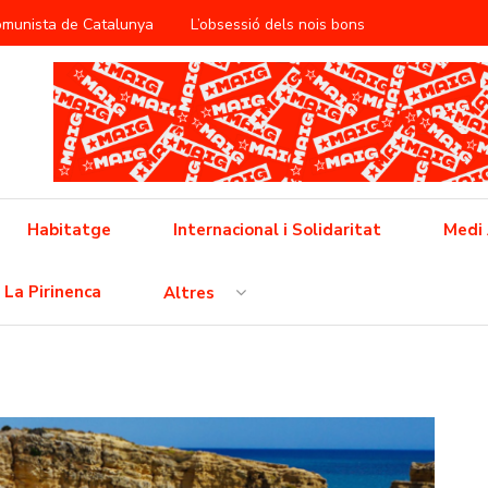
Comunista de Catalunya
L’obsessió dels nois bons
àntica
ificació del treball reproductiu
utbol popular barceloní
Cap a la vaga general
 feixisme
Cinema i propaganda a la RDA
Habitatge
Internacional i Solidaritat
Medi
 l’opressió neoliberal
La Pirinenca
Altres
ò no és pas una crisi, això és un conflicte i l’hem de guanyar!