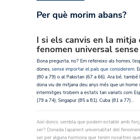
Per què morim abans?
I si els canvis en la mitj
fenomen universal sense s
Bona pregunta, no? Em refereixo als homes, l’esp
dones,
sense importar el país que considerem
. 
(80 a 79) o al Pakistan (67 a 66). Ara bé, també 
dona viu de mitjana deu anys més que un home (80
intermitges trobem a estats tan variats com Esp
(79 a 74), Singapur (85 a 81), Cuba (81 a 77)…
Així doncs, sembla que podem establir amb força
ser? Donada l’aparent universalitat del fenomen
ser per alguna hormona que tenim nosaltres que 