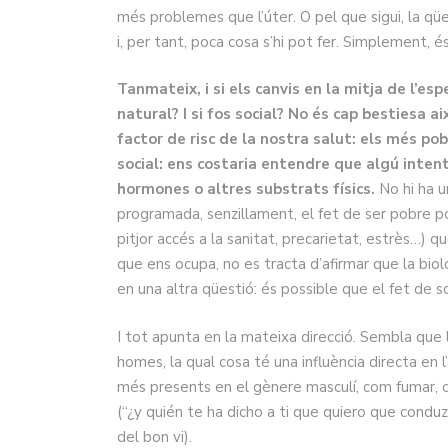
més problemes que l’úter. O pel que sigui, la q
i, per tant, poca cosa s’hi pot fer. Simplement, és 
Tanmateix, i si els canvis en la mitja de l’e
natural? I si fos social? No és cap bestiesa a
factor de risc de la nostra salut: els més pob
social: ens costaria entendre que algú inten
hormones o altres substrats físics.
No hi ha 
programada, senzillament, el fet de ser pobre po
pitjor accés a la sanitat, precarietat, estrès…) q
que ens ocupa, no es tracta d’afirmar que la biol
en una altra qüestió: és possible que el fet de 
I tot apunta en la mateixa direcció. Sembla que
homes, la qual cosa té una influència directa en
més presents en el gènere masculí, com fumar, 
(“¿y quién te ha dicho a ti que quiero que cond
del bon vi).