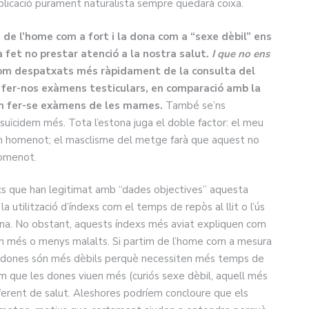
plicació purament naturalista sempre quedarà coixa.
 de l’home com a fort i la dona com a “sexe dèbil” ens
fet no prestar atenció a la nostra salut.
I que no ens
om despatxats més ràpidament de la consulta del
 fer-nos exàmens testiculars, en comparació amb la
om fer-se exàmens de les mames.
També se’ns
suïcidem més. Tota l’estona juga el doble factor: el meu
n homenot; el masclisme del metge farà que aquest no
 homenot.
cs que han legitimat amb “dades objectives” aquesta
a utilització d’índexs com el temps de repòs al llit o l’ús
ona. No obstant, aquests índexs més aviat expliquen com
tan més o menys malalts. Si partim de l’home com a mesura
es dones són més dèbils perquè necessiten més temps de
m que les dones viuen més (curiós sexe dèbil, aquell més
ferent de salut. Aleshores podríem concloure que els