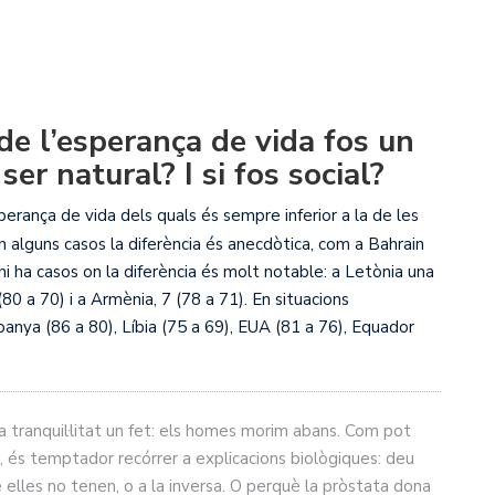
a de l’esperança de vida fos un
er natural? I si fos social?
erança de vida dels quals és sempre inferior a la de les
En alguns casos la diferència és anecdòtica, com a Bahrain
hi ha casos on la diferència és molt notable: a Letònia una
 a 70) i a Armènia, 7 (78 a 71). En situacions
anya (86 a 80), Líbia (75 a 69), EUA (81 a 76), Equador
 tranquil·litat un fet: els homes morim abans. Com pot
, és temptador recórrer a explicacions biològiques: deu
elles no tenen, o a la inversa. O perquè la pròstata dona