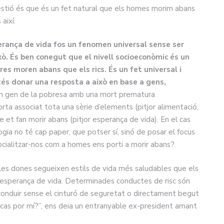
üestió és que és un fet natural que els homes morim abans
així.
sperança de vida fos un fenomen universal sense ser
ixò. És ben conegut que el nivell socioeconòmic és un
res moren abans que els rics. És un fet universal i
tés donar una resposta a això en base a gens,
un gen de la pobresa amb una mort prematura
rta associat tota una sèrie d’elements (pitjor alimentació,
ue et fan morir abans (pitjor esperança de vida). En el cas
ogia no té cap paper, que potser sí, sinó de posar el focus
socialitzar-nos com a homes ens porti a morir abans?
 les dones segueixen estils de vida més saludables que els
 l’esperança de vida. Determinades conductes de risc són
conduir sense el cinturó de seguretat o directament begut
uzcas por mí?”, ens deia un entranyable ex-president amant